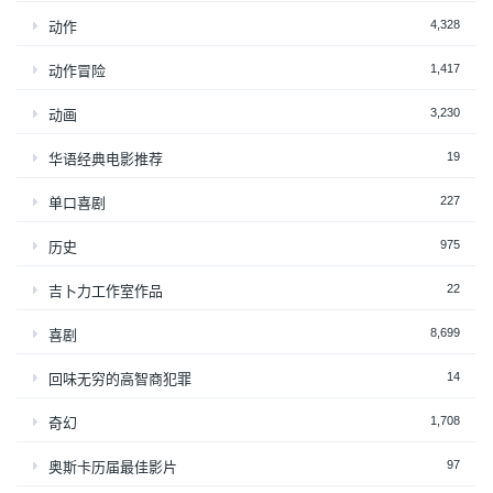
4,328
动作
1,417
动作冒险
3,230
动画
19
华语经典电影推荐
227
单口喜剧
975
历史
22
吉卜力工作室作品
8,699
喜剧
14
回味无穷的高智商犯罪
1,708
奇幻
97
奥斯卡历届最佳影片