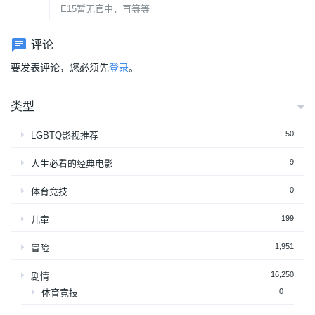
E15暂无官中，再等等
评论
要发表评论，您必须先
登录
。
类型
50
LGBTQ影视推荐
9
人生必看的经典电影
0
体育竞技
199
儿童
1,951
冒险
16,250
剧情
0
体育竞技