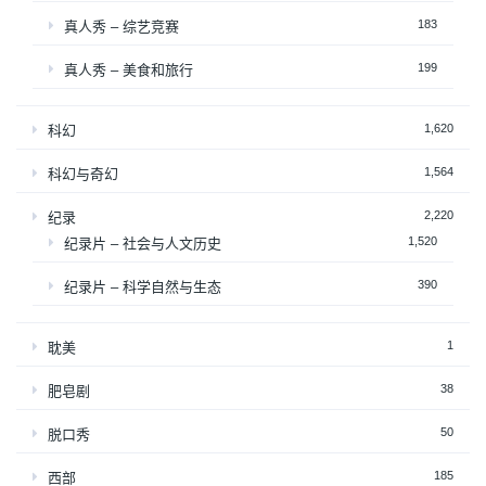
183
真人秀 – 综艺竞赛
199
真人秀 – 美食和旅行
1,620
科幻
1,564
科幻与奇幻
2,220
纪录
1,520
纪录片 – 社会与人文历史
390
纪录片 – 科学自然与生态
1
耽美
38
肥皂剧
50
脱口秀
185
西部