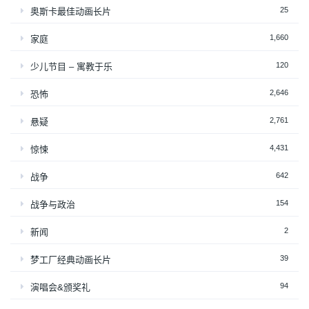
25
奥斯卡最佳动画长片
1,660
家庭
120
少儿节目 – 寓教于乐
2,646
恐怖
2,761
悬疑
4,431
惊悚
642
战争
154
战争与政治
2
新闻
39
梦工厂经典动画长片
94
演唱会&颁奖礼