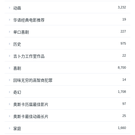
3,232
动画
19
华语经典电影推荐
227
单口喜剧
975
历史
22
吉卜力工作室作品
8,700
喜剧
14
回味无穷的高智商犯罪
1,708
奇幻
97
奥斯卡历届最佳影片
25
奥斯卡最佳动画长片
1,660
家庭