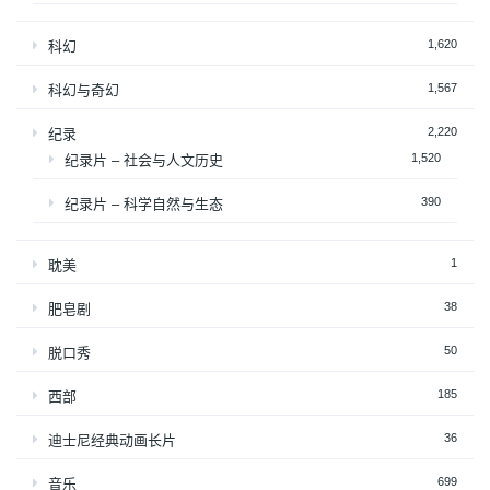
1,620
科幻
1,567
科幻与奇幻
2,220
纪录
1,520
纪录片 – 社会与人文历史
390
纪录片 – 科学自然与生态
1
耽美
38
肥皂剧
50
脱口秀
185
西部
36
迪士尼经典动画长片
699
音乐