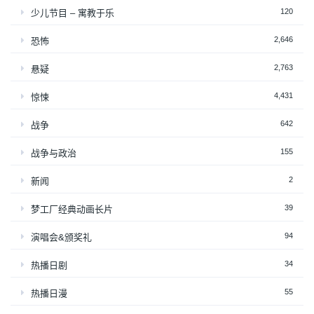
120
少儿节目 – 寓教于乐
2,646
恐怖
2,763
悬疑
4,431
惊悚
642
战争
155
战争与政治
2
新闻
39
梦工厂经典动画长片
94
演唱会&颁奖礼
34
热播日剧
55
热播日漫