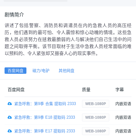
剧情简介
讲述了包括警察、消防员和调遣员在内的急救人员的高压经
历，他们遇到的最可怕、令人震惊和惊心动魄的情境。这些急
救人员必须努力在拯救最脆弱的人与解决他们自己生活中的问
题之间取得平衡。该节目取材于生活中急救人员经常面临的难
以预料的、令人紧张却又振奋人心的现实事件。
百度网盘
磁力/电驴
其他网盘
百度网盘
质量
字幕
紧急呼救：第9季 合集 提取码 2333
内嵌双语
WEB-1080P
紧急呼救：第9季 E18 提取码 2333
内嵌双语
WEB-1080P
紧急呼救：第9季 E17 提取码 2333
内嵌双语
WEB-1080P