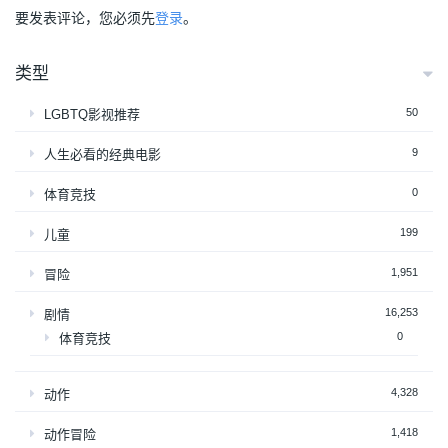
要发表评论，您必须先
登录
。
类型
50
LGBTQ影视推荐
9
人生必看的经典电影
0
体育竞技
199
儿童
1,951
冒险
16,253
剧情
0
体育竞技
4,328
动作
1,418
动作冒险