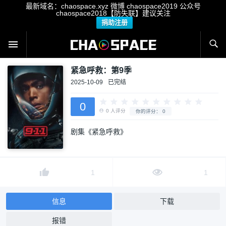
最新域名：chaospace.xyz 微博 chaospace2019 公众号
chaospace2018【防失联】建议关注
捐助注册
紧急呼救：第9季
2025-10-09
已完结
0
剧集《紧急呼救》
0
人评分
你的评分：
0
1
1
信息
下载
报错