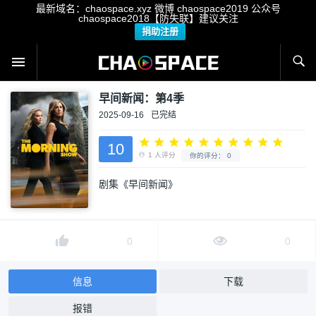
最新域名：chaospace.xyz 微博 chaospace2019 公众号
chaospace2018【防失联】建议关注
捐助注册
早间新闻：第4季
2025-09-16
已完结
10
剧集《早间新闻》
1
人评分
你的评分：
0
0
0
信息
下载
报错