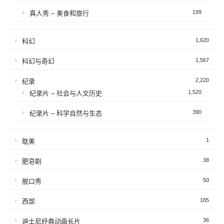
199
真人秀 – 美食和旅行
1,620
科幻
1,567
科幻与奇幻
2,220
纪录
1,520
纪录片 – 社会与人文历史
390
纪录片 – 科学自然与生态
1
耽美
38
肥皂剧
50
脱口秀
185
西部
36
迪士尼经典动画长片