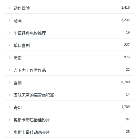
1,418
动作冒险
3,232
动画
19
华语经典电影推荐
227
单口喜剧
975
历史
22
吉卜力工作室作品
8,700
喜剧
14
回味无穷的高智商犯罪
1,709
奇幻
97
奥斯卡历届最佳影片
25
奥斯卡最佳动画长片