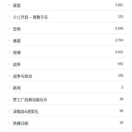
1,661
家庭
120
少儿节目 – 寓教于乐
2,646
恐怖
2,764
悬疑
4,431
惊悚
642
战争
155
战争与政治
2
新闻
39
梦工厂经典动画长片
94
演唱会&颁奖礼
34
热播日剧