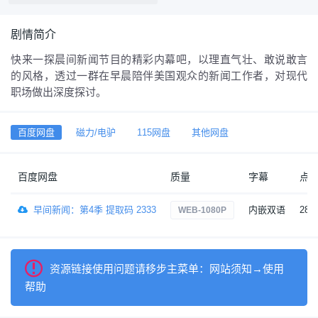
剧情简介
快来一探晨间新闻节目的精彩内幕吧，以理直气壮、敢说敢言
的风格，透过一群在早晨陪伴美国观众的新闻工作者，对现代
职场做出深度探讨。
百度网盘
磁力/电驴
115网盘
其他网盘
百度网盘
质量
字幕
点
早间新闻：第4季 提取码 2333
内嵌双语
28
WEB-1080P
资源链接使用问题请移步主菜单：网站须知→使用
帮助