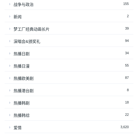
155
战争与政治
2
新闻
39
梦工厂经典动画长片
94
演唱会&颁奖礼
34
热播日剧
55
热播日漫
87
热播欧美剧
8
热播港台剧
18
热播韩剧
22
热播韩综
3,620
爱情