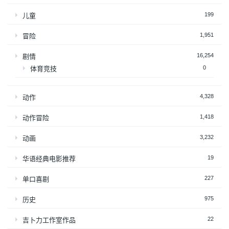
199
儿童
1,951
冒险
16,254
剧情
0
体育竞技
4,328
动作
1,418
动作冒险
3,232
动画
19
华语经典电影推荐
227
单口喜剧
975
历史
22
吉卜力工作室作品