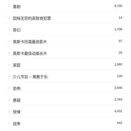
8,700
喜剧
14
回味无穷的高智商犯罪
1,708
奇幻
97
奥斯卡历届最佳影片
25
奥斯卡最佳动画长片
1,660
家庭
120
少儿节目 – 寓教于乐
2,646
恐怖
2,764
悬疑
4,431
惊悚
642
战争