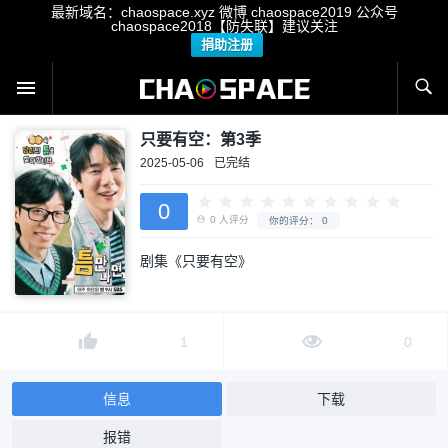
最新域名：chaospace.xyz 微博 chaospace2019 公众号
chaospace2018【防失联】建议关注
捐助注册
只要有空：第3季
2025-05-06
已完结
0
剧集《只要有空》
0
人评分
你的评分：
0
1
0
信息
下载
报错