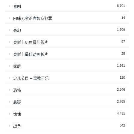
8,701
喜剧
14
回味无穷的高智商犯罪
1,709
奇幻
97
奥斯卡历届最佳影片
25
奥斯卡最佳动画长片
1,661
家庭
120
少儿节目 – 寓教于乐
2,646
恐怖
2,765
悬疑
4,431
惊悚
642
战争