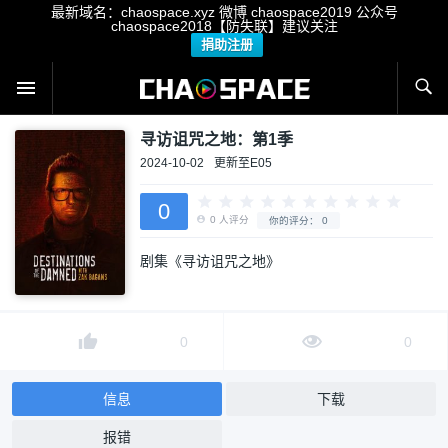
最新域名：chaospace.xyz 微博 chaospace2019 公众号
chaospace2018【防失联】建议关注
捐助注册
寻访诅咒之地：第1季
2024-10-02
更新至E05
0
剧集《寻访诅咒之地》
0
人评分
你的评分：
0
0
0
信息
下载
报错