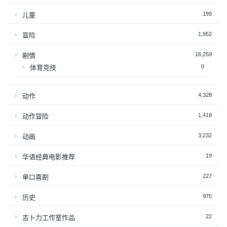
199
儿童
1,952
冒险
16,259
剧情
0
体育竞技
4,328
动作
1,418
动作冒险
3,232
动画
19
华语经典电影推荐
227
单口喜剧
975
历史
22
吉卜力工作室作品