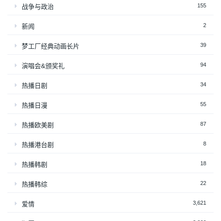
155
战争与政治
2
新闻
39
梦工厂经典动画长片
94
演唱会&颁奖礼
34
热播日剧
55
热播日漫
87
热播欧美剧
8
热播港台剧
18
热播韩剧
22
热播韩综
3,621
爱情