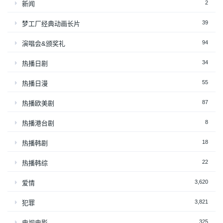
2
新闻
39
梦工厂经典动画长片
94
演唱会&颁奖礼
34
热播日剧
55
热播日漫
87
热播欧美剧
8
热播港台剧
18
热播韩剧
22
热播韩综
3,620
爱情
3,821
犯罪
325
电视电影