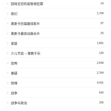
14
回味无穷的高智商犯罪
1,709
奇幻
97
奥斯卡历届最佳影片
25
奥斯卡最佳动画长片
1,661
家庭
120
少儿节目 – 寓教于乐
2,646
恐怖
2,764
悬疑
4,431
惊悚
642
战争
155
战争与政治