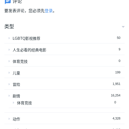
评论
要发表评论，您必须先
登录
。
类型
50
LGBTQ影视推荐
9
人生必看的经典电影
0
体育竞技
199
儿童
1,951
冒险
16,254
剧情
0
体育竞技
4,328
动作