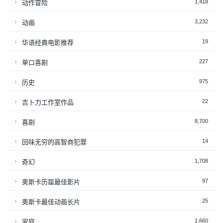
1,418
动作冒险
3,232
动画
19
华语经典电影推荐
227
单口喜剧
975
历史
22
吉卜力工作室作品
8,700
喜剧
14
回味无穷的高智商犯罪
1,708
奇幻
97
奥斯卡历届最佳影片
25
奥斯卡最佳动画长片
1,660
家庭