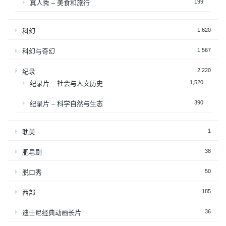
199
真人秀 – 美食和旅行
1,620
科幻
1,567
科幻与奇幻
2,220
纪录
1,520
纪录片 – 社会与人文历史
390
纪录片 – 科学自然与生态
1
耽美
38
肥皂剧
50
脱口秀
185
西部
36
迪士尼经典动画长片