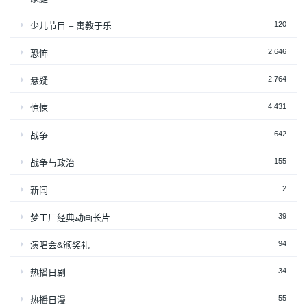
120
少儿节目 – 寓教于乐
2,646
恐怖
2,764
悬疑
4,431
惊悚
642
战争
155
战争与政治
2
新闻
39
梦工厂经典动画长片
94
演唱会&颁奖礼
34
热播日剧
55
热播日漫