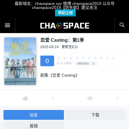
最新域名：chaospace.xyz 微博 chaospace2019 公众号
chaospace2018【防失联】建议关注
捐助注册
恋爱 Casting：第1季
2025-03-14
更新至E11
0
剧集《恋爱 Casting》
0
人评分
你的评分：
0
0
0
信息
下载
报错