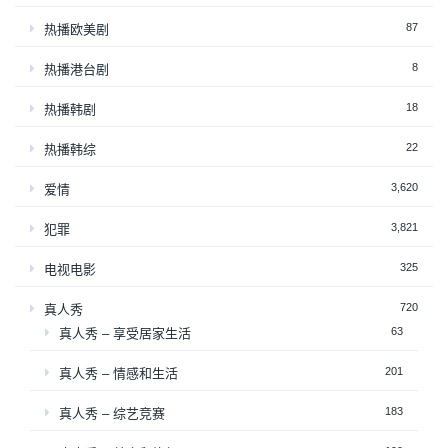
87
热播欧美剧
8
热播港台剧
18
热播韩剧
22
热播韩综
3,620
爱情
3,821
犯罪
325
电视电影
720
真人秀
63
真人秀 – 享受居家生活
201
真人秀 – 情感和生活
183
真人秀 – 综艺竞赛