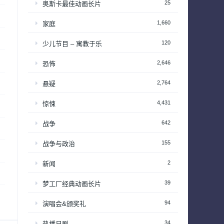
25
奥斯卡最佳动画长片
1,660
家庭
120
少儿节目 – 寓教于乐
2,646
恐怖
2,764
悬疑
4,431
惊悚
642
战争
155
战争与政治
2
新闻
39
梦工厂经典动画长片
94
演唱会&颁奖礼
34
热播日剧