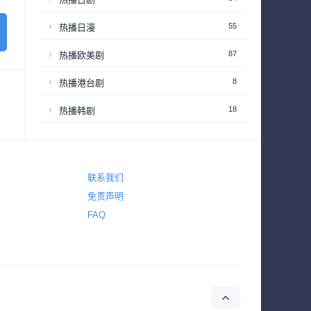
55
热播日漫
87
热播欧美剧
8
热播港台剧
18
热播韩剧
22
热播韩综
3,620
爱情
联系我们
3,821
犯罪
免责声明
FAQ
325
电视电影
720
真人秀
63
真人秀 – 享受居家生活
201
真人秀 – 情感和生活