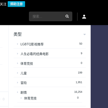
议关注
捐助注册
类型
50
LGBTQ影视推荐
9
人生必看的经典电影
0
体育竞技
199
儿童
1,951
冒险
16,254
剧情
0
体育竞技
0