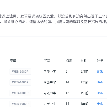
恋爱遇上渣男，发誓要远离校园恋爱，却没想到身边突然出现了五个
烨、温柔细心的渊、纯情木讷的弦、腼腆呆萌的辉以及花枝招展的坤
质量
字幕
点击
日期
分享
内嵌中字
6
8月前
青禾
WEB-1080P
内嵌中字
14
1年前
HAN
WEB-1080P
内嵌中字
12
1年前
HAN
WEB-1080P
内嵌中字
14
1年前
HAN
WEB-1080P