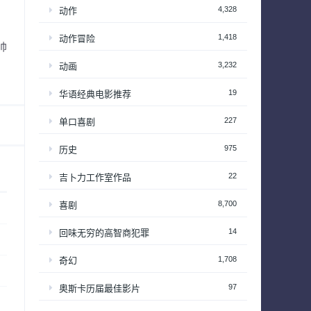
4,328
动作
1,418
动作冒险
帅
，
3,232
动画
19
华语经典电影推荐
227
单口喜剧
975
历史
22
吉卜力工作室作品
8,700
喜剧
14
回味无穷的高智商犯罪
1,708
奇幻
97
奥斯卡历届最佳影片