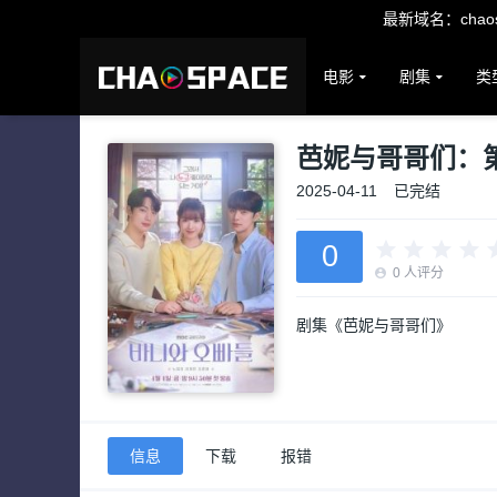
最新域名：chaosp
电影
剧集
类
芭妮与哥哥们：
2025-04-11
已完结
0
0
人评分
剧集《芭妮与哥哥们》
信息
下载
报错