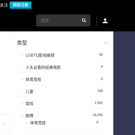
议关注
捐助注册
类型
50
LGBTQ影视推荐
9
人生必看的经典电影
0
体育竞技
199
儿童
1,952
冒险
16,256
剧情
0
体育竞技
0