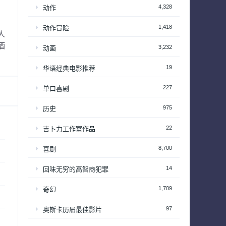
4,328
动作
1,418
动作冒险
人
酒
3,232
动画
19
华语经典电影推荐
227
单口喜剧
975
历史
22
吉卜力工作室作品
8,700
喜剧
14
回味无穷的高智商犯罪
1,709
奇幻
97
奥斯卡历届最佳影片