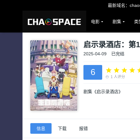
最新域名：chaosp
电影
剧集
类
启示录酒店：第
2025-04-09
已完结
6
1
人评分
剧集《启示录酒店》
信息
下载
报错