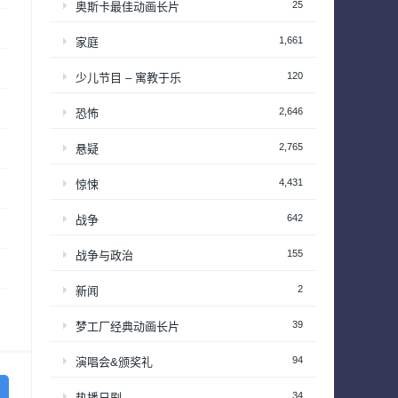
25
奥斯卡最佳动画长片
1,661
家庭
120
少儿节目 – 寓教于乐
2,646
恐怖
2,765
悬疑
4,431
惊悚
642
战争
155
战争与政治
2
新闻
39
梦工厂经典动画长片
94
演唱会&颁奖礼
34
热播日剧