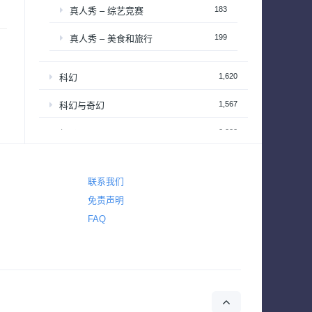
183
真人秀 – 综艺竞赛
199
真人秀 – 美食和旅行
1,620
科幻
1,567
科幻与奇幻
2,222
纪录
1,520
纪录片 – 社会与人文历史
390
纪录片 – 科学自然与生态
联系我们
免责声明
1
耽美
FAQ
38
肥皂剧
50
脱口秀
185
西部