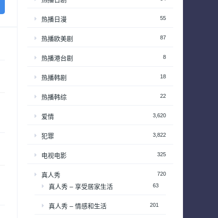
55
热播日漫
87
热播欧美剧
8
热播港台剧
18
热播韩剧
22
热播韩综
3,620
爱情
3,822
犯罪
325
电视电影
720
真人秀
63
真人秀 – 享受居家生活
201
真人秀 – 情感和生活