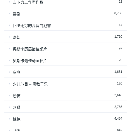
22
吉卜力工作室作品
8,706
喜剧
14
回味无穷的高智商犯罪
1,710
奇幻
97
奥斯卡历届最佳影片
25
奥斯卡最佳动画长片
1,661
家庭
120
少儿节目 – 寓教于乐
2,648
恐怖
2,765
悬疑
4,434
惊悚
642
战争