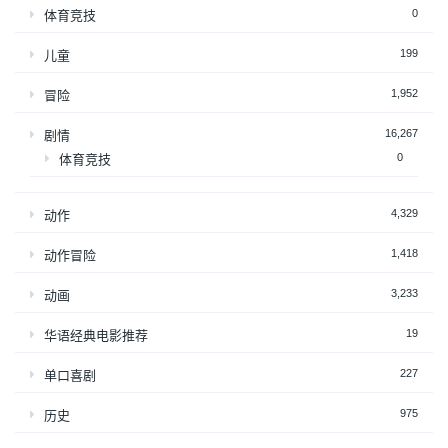
0
体育竞技
199
儿童
1,952
冒险
16,267
剧情
0
体育竞技
4,329
动作
1,418
动作冒险
3,233
动画
19
华语经典电影推荐
227
单口喜剧
975
历史