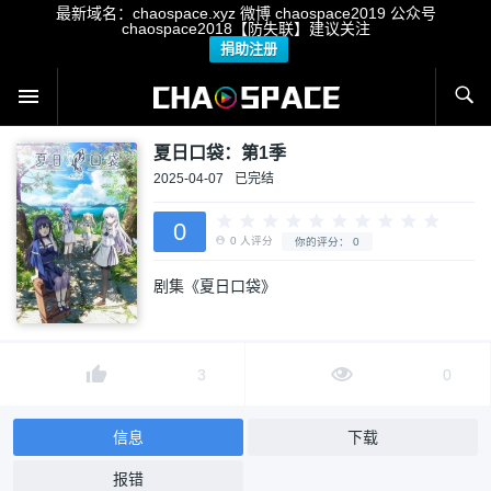
最新域名：chaospace.xyz 微博 chaospace2019 公众号
chaospace2018【防失联】建议关注
捐助注册
夏日口袋：第1季
2025-04-07
已完结
0
剧集《夏日口袋》
0
人评分
你的评分：
0
3
0
信息
下载
报错