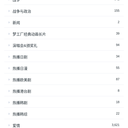
155
战争与政治
2
新闻
39
梦工厂经典动画长片
94
演唱会&颁奖礼
34
热播日剧
55
热播日漫
87
热播欧美剧
8
热播港台剧
18
热播韩剧
22
热播韩综
3,621
爱情