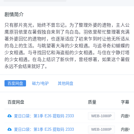
剧情简介
只有那片亮光，始终不曾忘记。为了整理外婆的遗物，主人公
鹰原羽依里在暑假独自来到了鸟白岛。羽依里帮忙整理著充满
著外婆回忆的遗物时，也逐渐适应了初来乍到时让他无所适从
的岛上的生活。与眺望著大海的少女相遇。与追寻奇幻蝴蝶的
少女相遇。与寻找回忆和海盗船的少女相遇。与住在宁静灯塔
的少女相遇。在岛上结识了新伙伴，曾经想著，如果这个暑假
永远不会结束就好了。
百度网盘
磁力/电驴
其他网盘
百度网盘
质量
字幕
夏日口袋：第1季 E26 提取码 2333
内嵌中
WEB-1080P
夏日口袋：第1季 E25 提取码 2333
内嵌中
WEB-1080P