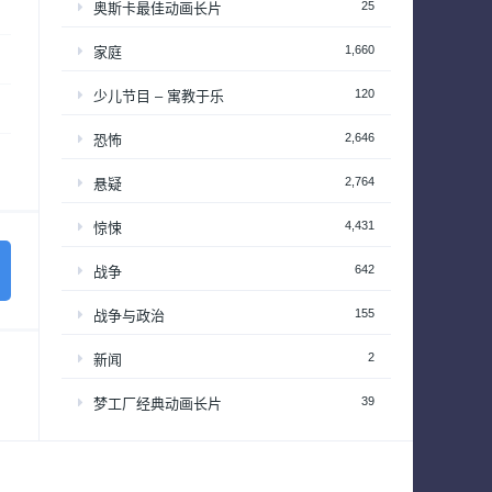
25
奥斯卡最佳动画长片
1,660
家庭
120
少儿节目 – 寓教于乐
2,646
恐怖
2,764
悬疑
4,431
惊悚
642
战争
155
战争与政治
2
新闻
39
梦工厂经典动画长片
94
演唱会&颁奖礼
34
热播日剧