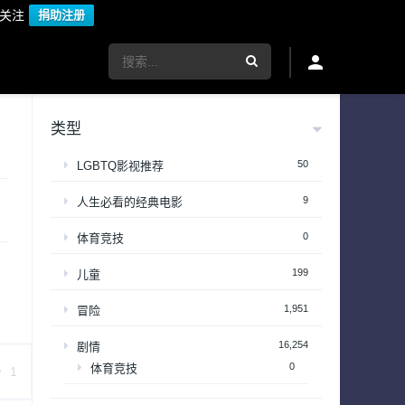
议关注
捐助注册
类型
50
LGBTQ影视推荐
9
人生必看的经典电影
0
体育竞技
199
儿童
1,951
冒险
16,254
剧情
0
体育竞技
1