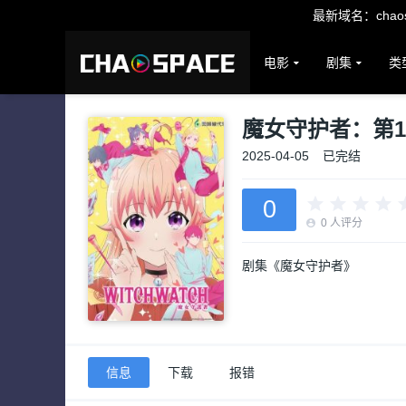
最新域名：chaosp
电影
剧集
类
魔女守护者：第
2025-04-05
已完结
0
0
人评分
剧集《魔女守护者》
信息
下载
报错