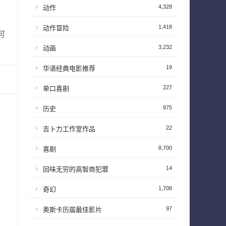
4,328
动作
1,418
动作冒险
可
3,232
动画
19
华语经典电影推荐
227
单口喜剧
975
历史
22
吉卜力工作室作品
8,700
喜剧
14
回味无穷的高智商犯罪
1,708
奇幻
97
奥斯卡历届最佳影片