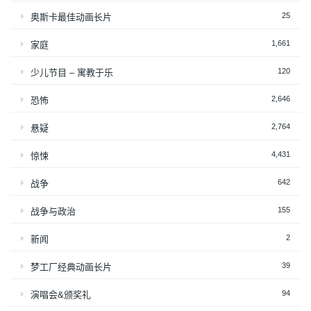
25
奥斯卡最佳动画长片
1,661
家庭
120
少儿节目 – 寓教于乐
2,646
恐怖
2,764
悬疑
4,431
惊悚
642
战争
155
战争与政治
2
新闻
39
梦工厂经典动画长片
94
演唱会&颁奖礼