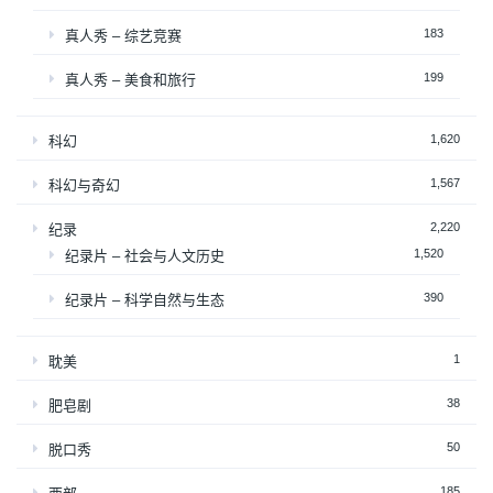
183
真人秀 – 综艺竞赛
199
真人秀 – 美食和旅行
1,620
科幻
1,567
科幻与奇幻
2,220
纪录
1,520
纪录片 – 社会与人文历史
390
纪录片 – 科学自然与生态
1
耽美
38
肥皂剧
50
脱口秀
185