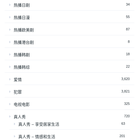
34
热播日剧
55
热播日漫
87
热播欧美剧
8
热播港台剧
18
热播韩剧
22
热播韩综
3,620
爱情
3,821
犯罪
325
电视电影
720
真人秀
63
真人秀 – 享受居家生活
201
真人秀 – 情感和生活