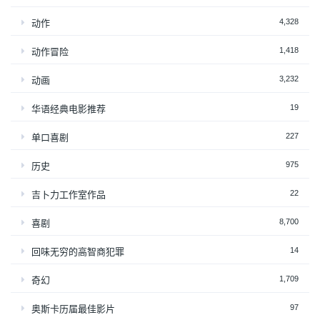
4,328
动作
1,418
动作冒险
3,232
动画
19
华语经典电影推荐
227
单口喜剧
975
历史
22
吉卜力工作室作品
8,700
喜剧
14
回味无穷的高智商犯罪
1,709
奇幻
97
奥斯卡历届最佳影片