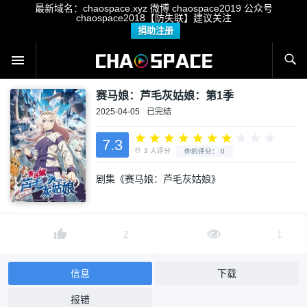
最新域名：chaospace.xyz 微博 chaospace2019 公众号
chaospace2018【防失联】建议关注
捐助注册
赛马娘：芦毛灰姑娘：第1季
2025-04-05
已完结
7.3
剧集《赛马娘：芦毛灰姑娘》
3
人评分
你的评分：
0
2
1
信息
下载
报错