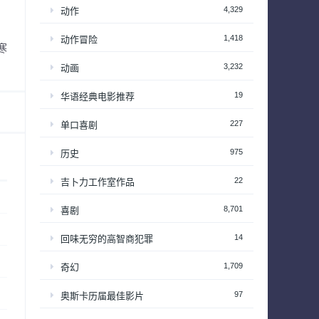
4,329
动作
1,418
动作冒险
寒
3,232
动画
19
华语经典电影推荐
227
单口喜剧
975
历史
22
吉卜力工作室作品
8,701
喜剧
14
回味无穷的高智商犯罪
1,709
奇幻
97
奥斯卡历届最佳影片