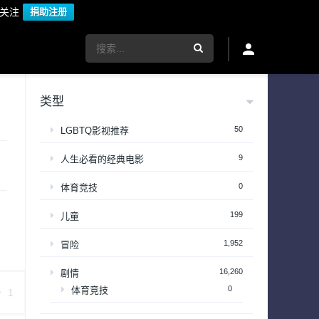
议关注
捐助注册
类型
50
LGBTQ影视推荐
9
人生必看的经典电影
0
体育竞技
199
儿童
1,952
冒险
16,260
剧情
0
体育竞技
1