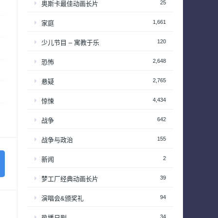
25
奥斯卡最佳动画长片
1,661
家庭
120
少儿节目 – 寓教于乐
2,648
恐怖
2,765
悬疑
4,434
惊悚
642
战争
155
战争与政治
2
新闻
39
梦工厂经典动画长片
94
演唱会&颁奖礼
34
热播日剧