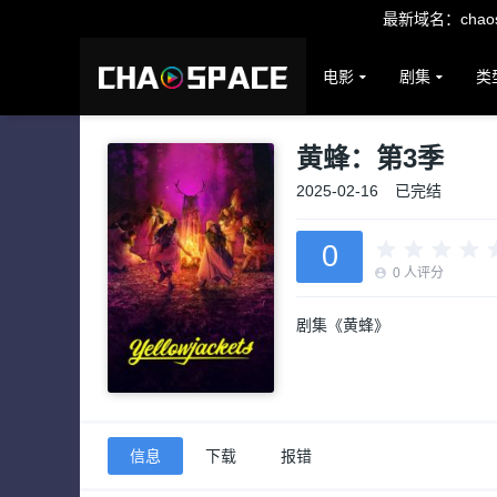
最新域名：chaosp
电影
剧集
类
黄蜂：第3季
2025-02-16
已完结
0
0
人评分
剧集《黄蜂》
信息
下载
报错