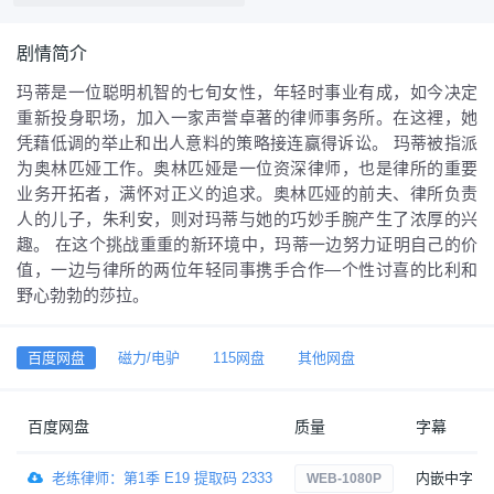
剧情简介
玛蒂是一位聪明机智的七旬女性，年轻时事业有成，如今决定
重新投身职场，加入一家声誉卓著的律师事务所。在这裡，她
凭藉低调的举止和出人意料的策略接连赢得诉讼。 玛蒂被指派
为奥林匹娅工作。奥林匹娅是一位资深律师，也是律所的重要
业务开拓者，满怀对正义的追求。奥林匹娅的前夫、律所负责
人的儿子，朱利安，则对玛蒂与她的巧妙手腕产生了浓厚的兴
趣。 在这个挑战重重的新环境中，玛蒂一边努力证明自己的价
值，一边与律所的两位年轻同事携手合作—个性讨喜的比利和
野心勃勃的莎拉。
百度网盘
磁力/电驴
115网盘
其他网盘
百度网盘
质量
字幕
老练律师：第1季 E19 提取码 2333
内嵌中字
WEB-1080P