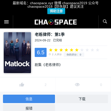
最新域名：chaospace.xyz 微博 chaospace2019 公众号
chaospace2018【防失联】建议关注
捐助注册
老练律师：第1季
2024-09-22
已完结
6.5
剧集《老练律师》
2
人评分
你的评分：
0
2
0
信息
下载
报错