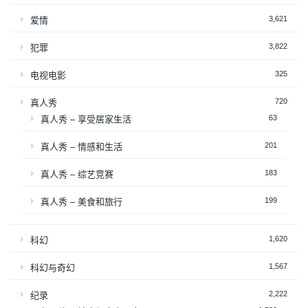
3,621
爱情
3,822
犯罪
325
电视电影
720
真人秀
63
真人秀 – 享受居家生活
201
真人秀 – 情感和生活
183
真人秀 – 综艺竞赛
199
真人秀 – 美食和旅行
1,620
科幻
1,567
科幻与奇幻
2,222
纪录