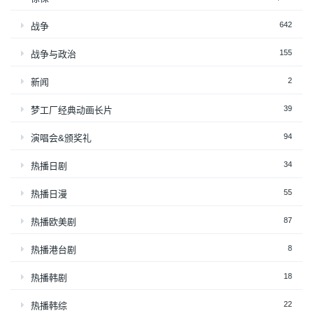
642
战争
155
战争与政治
2
新闻
39
梦工厂经典动画长片
94
演唱会&颁奖礼
34
热播日剧
55
热播日漫
87
热播欧美剧
8
热播港台剧
18
热播韩剧
22
热播韩综