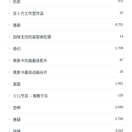
975
历史
22
吉卜力工作室作品
8,701
喜剧
14
回味无穷的高智商犯罪
1,709
奇幻
97
奥斯卡历届最佳影片
25
奥斯卡最佳动画长片
1,661
家庭
120
少儿节目 – 寓教于乐
2,646
恐怖
2,765
悬疑
4,431
惊悚