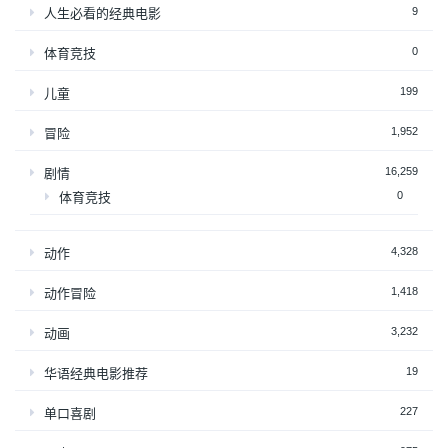
9
人生必看的经典电影
0
体育竞技
199
儿童
1,952
冒险
16,259
剧情
0
体育竞技
4,328
动作
1,418
动作冒险
3,232
动画
19
华语经典电影推荐
227
单口喜剧