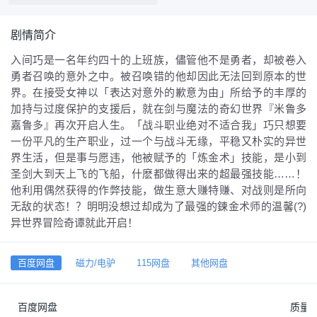
剧情简介
入间巧是一名年约四十的上班族，儘管他不是勇者，却被卷入
勇者召唤的意外之中。被召唤错的他却因此无法回到原本的世
界。在接受女神以「表达对意外的歉意为由」所给予的丰厚的
加持与过度保护的支援后，就在剑与魔法的奇幻世界『米鲁多
嘉鲁多』再次开启人生。「战斗职业绝对不适合我」巧只想要
一份平凡的生产职业，过一个与战斗无缘，平稳又朴实的异世
界生活，但是事与愿违，他被赋予的「炼金术」技能，是小到
圣剑大到天上飞的飞船，什麽都做得出来的超最强技能……！
他利用偶然获得的作弊技能，做生意大赚特赚、对战则是所向
无敌的状态！？明明没想过却成为了最强的鍊金术师的温馨(?)
异世界冒险奇谭就此开启！
百度网盘
磁力/电驴
115网盘
其他网盘
百度网盘
质量