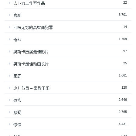
22
吉卜力工作室作品
8,701
喜剧
14
回味无穷的高智商犯罪
1,709
奇幻
97
奥斯卡历届最佳影片
25
奥斯卡最佳动画长片
1,661
家庭
120
少儿节目 – 寓教于乐
2,646
恐怖
2,765
悬疑
4,431
惊悚
642