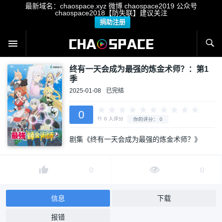
最新域名：chaospace.xyz 微博 chaospace2019 公众号
chaospace2018【防失联】建议关注
捐助注册
终有一天会成为最强的炼金术师？：第1
季
2025-01-08
已完结
剧集《终有一天会成为最强的炼金术师？》
0
0
人评分
你的评分：
0
0
0
信息
下载
报错