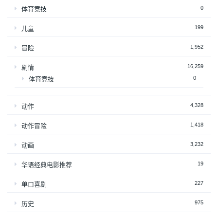
0
体育竞技
199
儿童
1,952
冒险
16,259
剧情
0
体育竞技
4,328
动作
1,418
动作冒险
3,232
动画
19
华语经典电影推荐
227
单口喜剧
975
历史