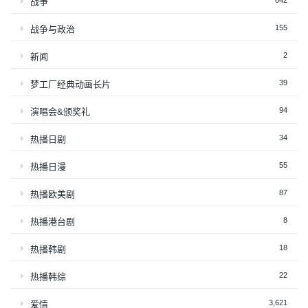
战争
155
战争与政治
2
新闻
39
梦工厂经典动画长片
94
演唱会&颁奖礼
34
热播日剧
55
热播日漫
87
热播欧美剧
8
热播港台剧
18
热播韩剧
22
热播韩综
3,621
爱情