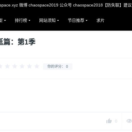
ace.xyz 微博 chaospace2019 公众号 chaospace2018【防失联】建
型
排行榜
网站须知
节日推荐
求片
廷篇：第1季
你的评分：
0
》
0