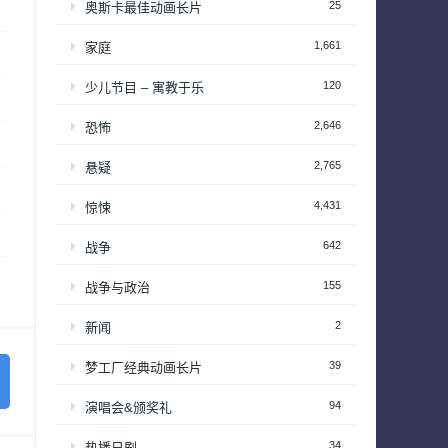
25
奥斯卡最佳动画长片
1,661
家庭
120
少儿节目 – 寓教于乐
2,646
恐怖
2,765
悬疑
4,431
惊悚
642
战争
155
战争与政治
2
新闻
39
梦工厂经典动画长片
94
演唱会&颁奖礼
34
热播日剧