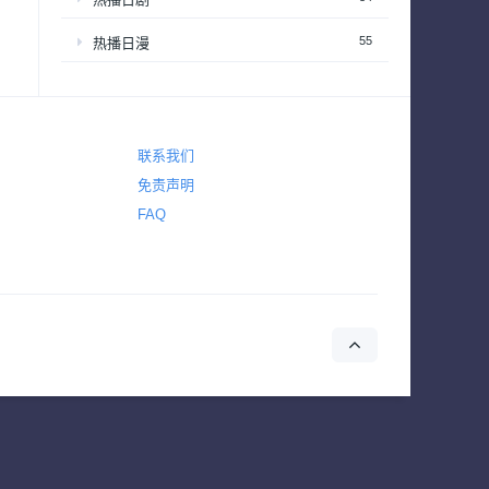
55
热播日漫
87
热播欧美剧
8
热播港台剧
联系我们
18
热播韩剧
免责声明
FAQ
22
热播韩综
3,620
爱情
3,822
犯罪
325
电视电影
720
真人秀
63
真人秀 – 享受居家生活
201
真人秀 – 情感和生活