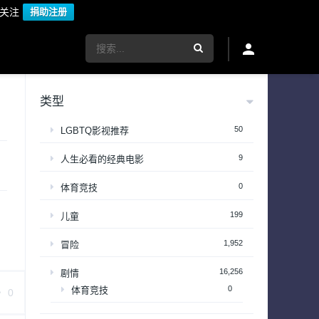
议关注
捐助注册
类型
50
LGBTQ影视推荐
9
人生必看的经典电影
0
体育竞技
199
儿童
1,952
冒险
16,256
剧情
0
体育竞技
0