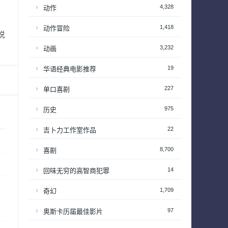
4,328
动作
1,418
动作冒险
说
3,232
动画
19
华语经典电影推荐
227
单口喜剧
975
历史
22
吉卜力工作室作品
8,700
喜剧
14
回味无穷的高智商犯罪
1,709
奇幻
97
奥斯卡历届最佳影片