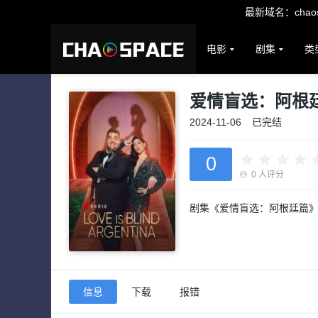
最新域名：chaosp
电影
剧集
类
爱情盲选：阿根
2024-11-06
已完结
0
0
人评分
剧集《爱情盲选：阿根廷篇
信息
下载
报错