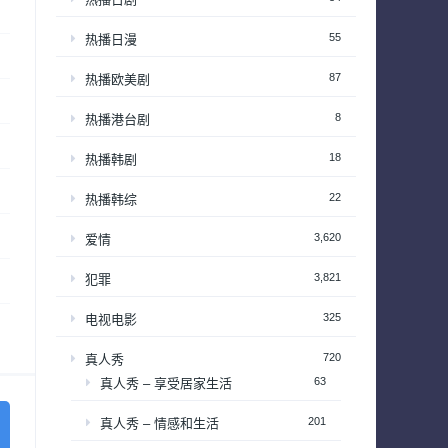
55
热播日漫
87
热播欧美剧
8
热播港台剧
18
热播韩剧
22
热播韩综
3,620
爱情
3,821
犯罪
325
电视电影
720
真人秀
63
真人秀 – 享受居家生活
201
真人秀 – 情感和生活