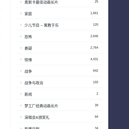
25
奥斯卡最佳动画长片
1,661
家庭
120
少儿节目 – 寓教于乐
2,646
恐怖
2,764
悬疑
4,431
惊悚
642
战争
155
战争与政治
2
新闻
39
梦工厂经典动画长片
94
演唱会&颁奖礼
34
热播日剧