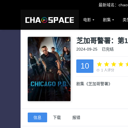
最新域名：chaosp
电影
剧集
类
芝加哥警署：第1
2024-09-25
已完结
10
1
人评分
剧集《芝加哥警署》
信息
下载
报错