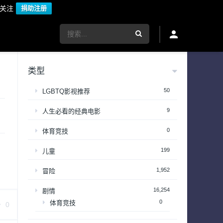
议关注
捐助注册
类型
50
LGBTQ影视推荐
9
人生必看的经典电影
0
体育竞技
199
儿童
1,952
冒险
16,254
剧情
0
体育竞技
0