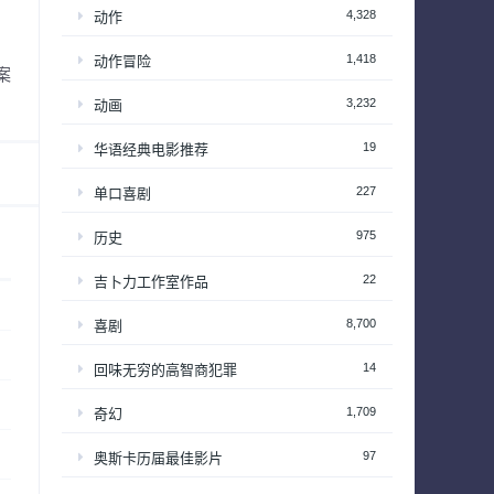
4,328
动作
1,418
动作冒险
案
3,232
动画
19
华语经典电影推荐
227
单口喜剧
975
历史
22
吉卜力工作室作品
8,700
喜剧
14
回味无穷的高智商犯罪
1,709
奇幻
97
奥斯卡历届最佳影片