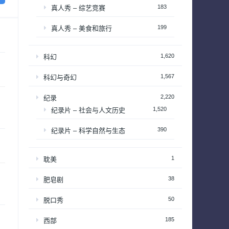
183
真人秀 – 综艺竞赛
199
真人秀 – 美食和旅行
1,620
科幻
1,567
科幻与奇幻
2,220
纪录
1,520
纪录片 – 社会与人文历史
390
纪录片 – 科学自然与生态
1
耽美
38
肥皂剧
50
脱口秀
185
西部