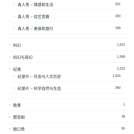
201
真人秀 – 情感和生活
183
真人秀 – 综艺竞赛
199
真人秀 – 美食和旅行
1,621
科幻
1,568
科幻与奇幻
2,222
纪录
1,520
纪录片 – 社会与人文历史
390
纪录片 – 科学自然与生态
1
耽美
38
肥皂剧
50
脱口秀