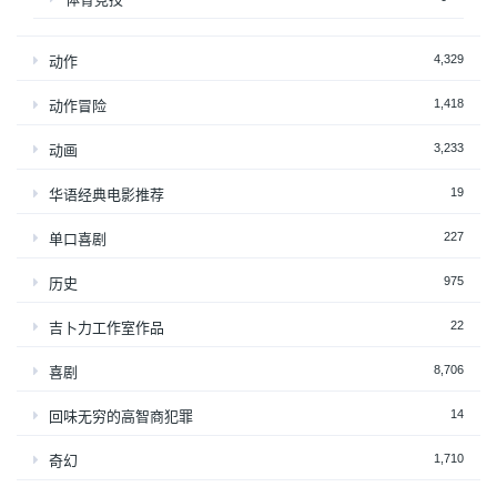
4,329
动作
1,418
动作冒险
3,233
动画
19
华语经典电影推荐
227
单口喜剧
975
历史
22
吉卜力工作室作品
8,706
喜剧
14
回味无穷的高智商犯罪
1,710
奇幻