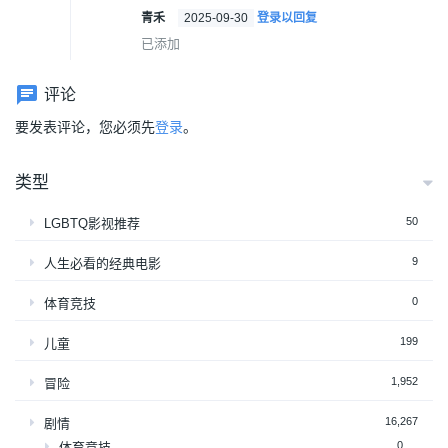
青禾
2025-09-30
登录以回复
已添加
评论
要发表评论，您必须先
登录
。
类型
50
LGBTQ影视推荐
9
人生必看的经典电影
0
体育竞技
199
儿童
1,952
冒险
16,267
剧情
0
体育竞技