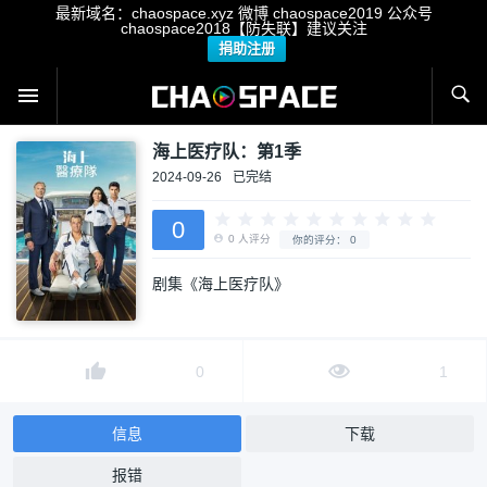
最新域名：chaospace.xyz 微博 chaospace2019 公众号
chaospace2018【防失联】建议关注
捐助注册
海上医疗队：第1季
2024-09-26
已完结
0
剧集《海上医疗队》
0
人评分
你的评分：
0
0
1
信息
下载
报错