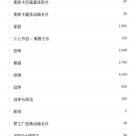
97
奥斯卡历届最佳影片
25
奥斯卡最佳动画长片
1,661
家庭
120
少儿节目 – 寓教于乐
2,648
恐怖
2,765
悬疑
4,434
惊悚
642
战争
155
战争与政治
2
新闻
39
梦工厂经典动画长片
94
演唱会&颁奖礼