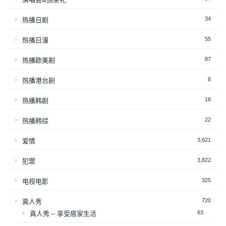
34
热播日剧
55
热播日漫
87
热播欧美剧
8
热播港台剧
18
热播韩剧
22
热播韩综
3,621
爱情
3,822
犯罪
325
电视电影
720
真人秀
63
真人秀 – 享受居家生活