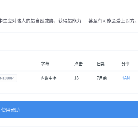
生应对骇人的超自然威胁，获得超能力 — 甚至有可能会爱上对方
字幕
点击
日期
分享
内嵌中字
13
7月前
HAN
-1080P
→使用帮助