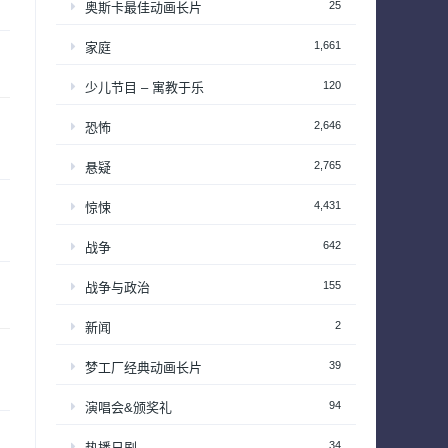
25
奥斯卡最佳动画长片
1,661
家庭
120
少儿节目 – 寓教于乐
2,646
恐怖
2,765
悬疑
4,431
惊悚
642
战争
155
战争与政治
2
新闻
39
梦工厂经典动画长片
94
演唱会&颁奖礼
34
热播日剧