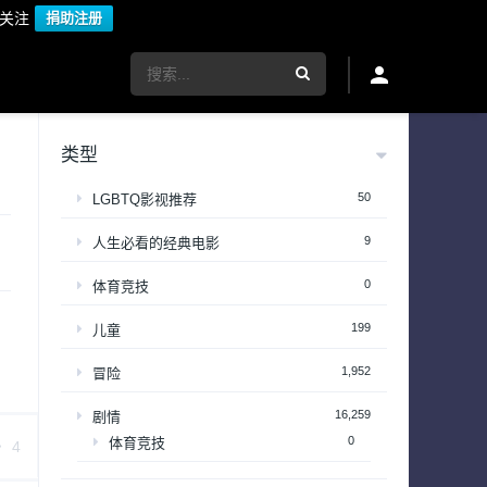
议关注
捐助注册
类型
50
LGBTQ影视推荐
9
人生必看的经典电影
0
体育竞技
199
儿童
1,952
冒险
16,259
剧情
0
体育竞技
4