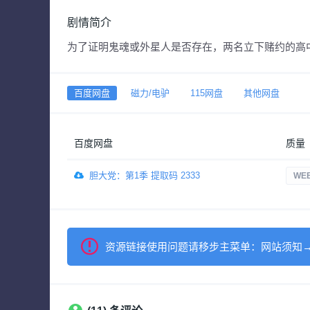
剧情简介
为了证明鬼魂或外星人是否存在，两名立下赌约的高中
百度网盘
磁力/电驴
115网盘
其他网盘
百度网盘
质量
胆大党：第1季 提取码 2333
WEB
资源链接使用问题请移步主菜单：网站须知