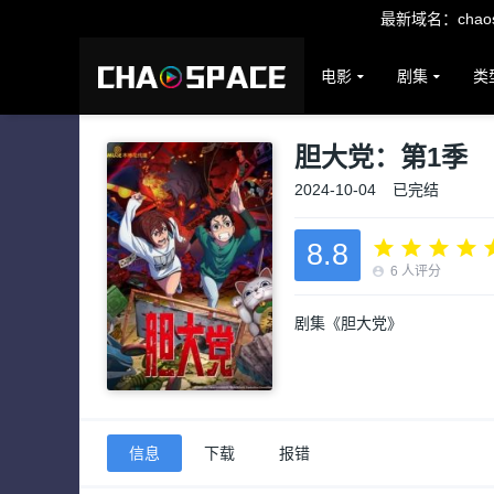
最新域名：chaosp
电影
剧集
类
胆大党：第1季
2024-10-04
已完结
8.8
6
人评分
剧集《胆大党》
信息
下载
报错