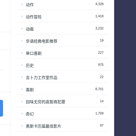
4,328
动作
1,418
动作冒险
。
3,232
动画
19
华语经典电影推荐
227
单口喜剧
975
历史
22
吉卜力工作室作品
8,701
喜剧
14
回味无穷的高智商犯罪
1,709
奇幻
97
奥斯卡历届最佳影片