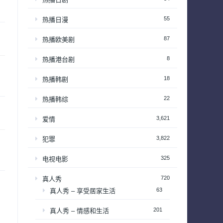
55
热播日漫
87
热播欧美剧
8
热播港台剧
18
热播韩剧
22
热播韩综
3,621
爱情
3,822
犯罪
325
电视电影
720
真人秀
63
真人秀 – 享受居家生活
201
真人秀 – 情感和生活