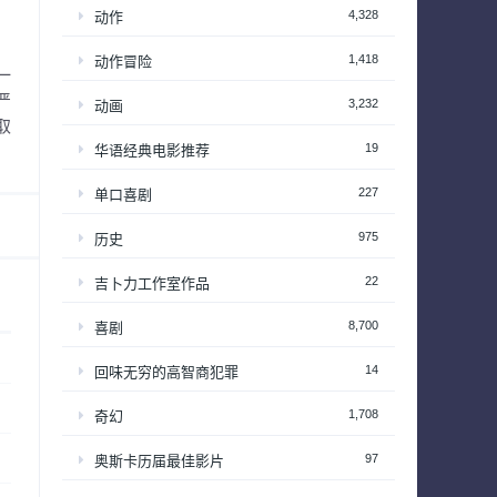
4,328
动作
1,418
动作冒险
一
严
3,232
动画
取
19
华语经典电影推荐
227
单口喜剧
975
历史
22
吉卜力工作室作品
8,700
喜剧
14
回味无穷的高智商犯罪
1,708
奇幻
97
奥斯卡历届最佳影片