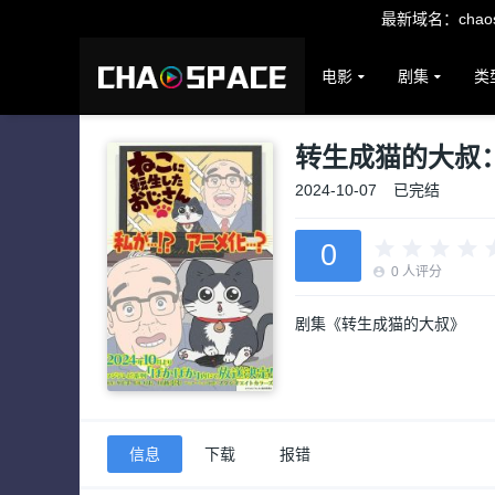
最新域名：chaosp
电影
剧集
类
转生成猫的大叔
2024-10-07
已完结
0
0
人评分
剧集《转生成猫的大叔》
信息
下载
报错