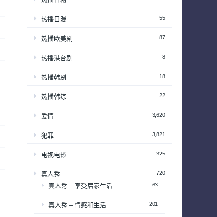
55
热播日漫
87
热播欧美剧
8
热播港台剧
18
热播韩剧
22
热播韩综
3,620
爱情
3,821
犯罪
325
电视电影
720
真人秀
63
真人秀 – 享受居家生活
201
真人秀 – 情感和生活