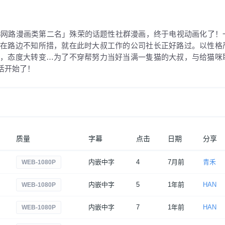
23网路漫画类第二名」殊荣的话题性社群漫画，终于电视动画化了！
话在路边不知所措，就在此时大叔工作的公司社长正好路过。以性格
眼，态度大转变…为了不穿帮努力当好当满一隻猫的大叔，与给猫咪
活开始了！
质量
字幕
点击
日期
分享
内嵌中字
4
7月前
青禾
WEB-1080P
内嵌中字
5
1年前
HAN
WEB-1080P
内嵌中字
7
1年前
HAN
WEB-1080P