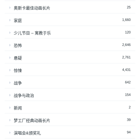
25
奥斯卡最佳动画长片
1,660
家庭
120
少儿节目 – 寓教于乐
2,646
恐怖
2,761
悬疑
4,431
惊悚
642
战争
154
战争与政治
2
新闻
39
梦工厂经典动画长片
94
演唱会&颁奖礼