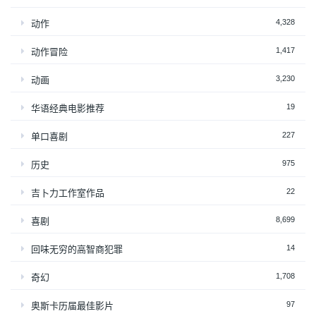
4,328
动作
1,417
动作冒险
3,230
动画
19
华语经典电影推荐
227
单口喜剧
975
历史
22
吉卜力工作室作品
8,699
喜剧
14
回味无穷的高智商犯罪
1,708
奇幻
97
奥斯卡历届最佳影片