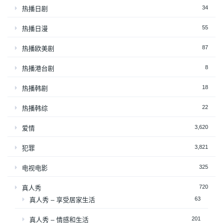
34
热播日剧
55
热播日漫
87
热播欧美剧
8
热播港台剧
18
热播韩剧
22
热播韩综
3,620
爱情
3,821
犯罪
325
电视电影
720
真人秀
63
真人秀 – 享受居家生活
201
真人秀 – 情感和生活