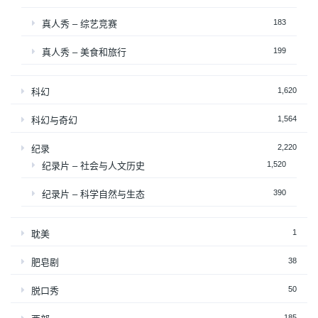
183
真人秀 – 综艺竞赛
199
真人秀 – 美食和旅行
1,620
科幻
1,564
科幻与奇幻
2,220
纪录
1,520
纪录片 – 社会与人文历史
390
纪录片 – 科学自然与生态
1
耽美
38
肥皂剧
50
脱口秀
185