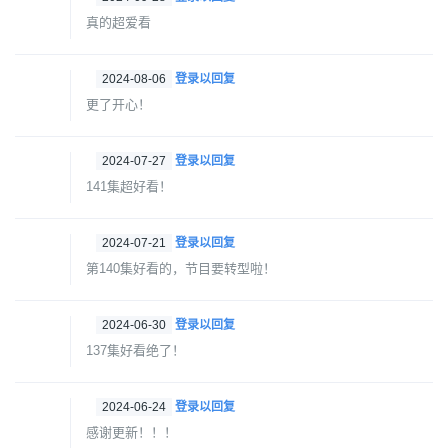
真的超爱看
2024-08-06
登录以回复
更了开心！
2024-07-27
登录以回复
141集超好看！
2024-07-21
登录以回复
第140集好看的，节目要转型啦！
2024-06-30
登录以回复
137集好看绝了！
2024-06-24
登录以回复
感谢更新！！！