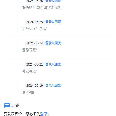
2024-05-25
登录以回复
好巧啊哈哈哈 四分钟前刚上
2024-05-25
登录以回复
更啦更啦！幸福！
2024-05-24
登录以回复
静静等更！
2024-05-21
登录以回复
等更等更！
2024-05-19
登录以回复
更了4集！
评论
要发表评论，您必须先
登录
。