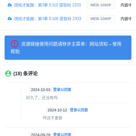
团结才能踢：第3季 E110 提取码 2333
内嵌中
WEB-1080P
团结才能踢：第3季 E109 提取码 2333
内嵌中
WEB-1080P
资源链接使用问题请移步主菜单：网站须知→使用
帮助
(18) 条评论
2024-10-03
登录以回复
好久了，还没有吗
2024-10-12
登录以回复
咋还不更新
2024-09-28
登录以回复