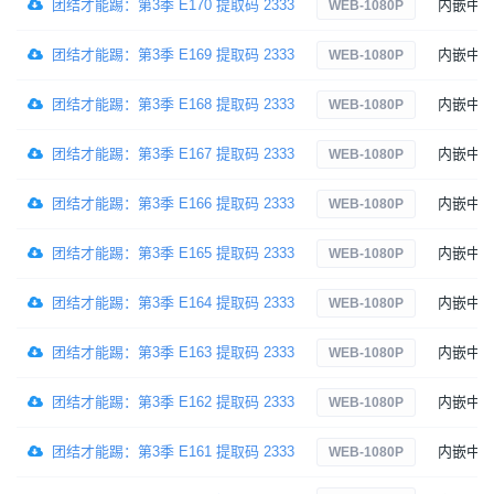
团结才能踢：第3季 E170 提取码 2333
内嵌中
WEB-1080P
团结才能踢：第3季 E169 提取码 2333
内嵌中
WEB-1080P
团结才能踢：第3季 E168 提取码 2333
内嵌中
WEB-1080P
团结才能踢：第3季 E167 提取码 2333
内嵌中
WEB-1080P
团结才能踢：第3季 E166 提取码 2333
内嵌中
WEB-1080P
团结才能踢：第3季 E165 提取码 2333
内嵌中
WEB-1080P
团结才能踢：第3季 E164 提取码 2333
内嵌中
WEB-1080P
团结才能踢：第3季 E163 提取码 2333
内嵌中
WEB-1080P
团结才能踢：第3季 E162 提取码 2333
内嵌中
WEB-1080P
团结才能踢：第3季 E161 提取码 2333
内嵌中
WEB-1080P