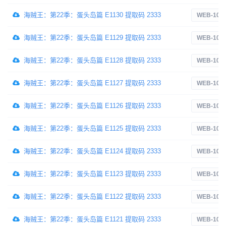
海贼王：第22季：蛋头岛篇 E1130 提取码 2333
WEB-108
海贼王：第22季：蛋头岛篇 E1129 提取码 2333
WEB-108
海贼王：第22季：蛋头岛篇 E1128 提取码 2333
WEB-108
海贼王：第22季：蛋头岛篇 E1127 提取码 2333
WEB-108
海贼王：第22季：蛋头岛篇 E1126 提取码 2333
WEB-108
海贼王：第22季：蛋头岛篇 E1125 提取码 2333
WEB-108
海贼王：第22季：蛋头岛篇 E1124 提取码 2333
WEB-108
海贼王：第22季：蛋头岛篇 E1123 提取码 2333
WEB-108
海贼王：第22季：蛋头岛篇 E1122 提取码 2333
WEB-108
海贼王：第22季：蛋头岛篇 E1121 提取码 2333
WEB-108