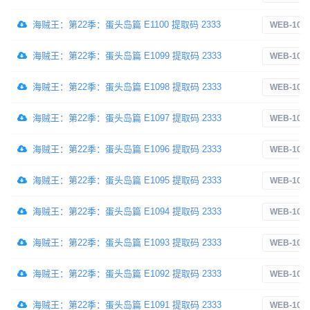
海贼王：第22季：蛋头岛篇 E1100 提取码 2333
WEB-108
海贼王：第22季：蛋头岛篇 E1099 提取码 2333
WEB-108
海贼王：第22季：蛋头岛篇 E1098 提取码 2333
WEB-108
海贼王：第22季：蛋头岛篇 E1097 提取码 2333
WEB-108
海贼王：第22季：蛋头岛篇 E1096 提取码 2333
WEB-108
海贼王：第22季：蛋头岛篇 E1095 提取码 2333
WEB-108
海贼王：第22季：蛋头岛篇 E1094 提取码 2333
WEB-108
海贼王：第22季：蛋头岛篇 E1093 提取码 2333
WEB-108
海贼王：第22季：蛋头岛篇 E1092 提取码 2333
WEB-108
海贼王：第22季：蛋头岛篇 E1091 提取码 2333
WEB-108