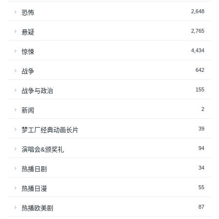
2,648
恐怖
2,765
悬疑
4,434
惊悚
642
战争
155
战争与政治
2
新闻
39
梦工厂经典动画长片
94
演唱会&颁奖礼
34
热播日剧
55
热播日漫
87
热播欧美剧