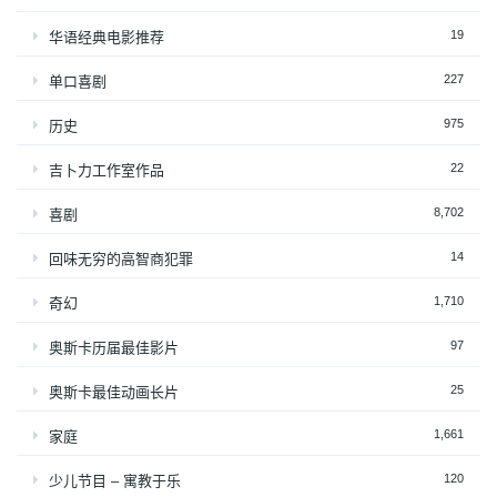
19
华语经典电影推荐
227
单口喜剧
975
历史
22
吉卜力工作室作品
8,702
喜剧
14
回味无穷的高智商犯罪
1,710
奇幻
97
奥斯卡历届最佳影片
25
奥斯卡最佳动画长片
1,661
家庭
120
少儿节目 – 寓教于乐