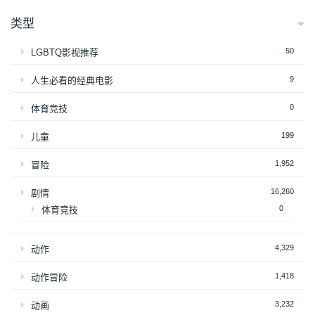
类型
50
LGBTQ影视推荐
9
人生必看的经典电影
0
体育竞技
199
儿童
1,952
冒险
16,260
剧情
0
体育竞技
4,329
动作
1,418
动作冒险
3,232
动画