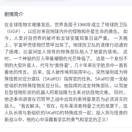
剧情简介
在全球怪物灾难爆发后，世界各国于1966年成立了地球防卫队
（GGF），以应对来自地球内外的怪物和外星生命的袭击。 如
今，人类对自然界的破坏和全球变暖现象日益严重。 一天晚
上，宇宙甲壳怪物巴赞甲出现了。地球防卫队的清理行动遇到
了困难，比留间弦人领导的特殊部队陷入了绝望的境地。 这
时，一个神秘的巨人带着耀眼的光芒降临了。 这是一个身份不
明的大型外星人，代号为“奥特曼”，几十年来在宇航员中一直有
着他的传言。 后来，弦人被传唤到指挥中心，突然接到成为特
殊怪兽对应分遣队（SKaRD）指挥官的任务。SKaRD是一支秘
密组织的特殊怪物反应分队。他指挥的这支特殊部队，以驾驶
巨型怪物形状的机器人阿斯加隆为主来对抗怪物灾难。 同时，
他还奉命调查在巴赞甲之战中出现的奥特曼是否为必须消灭的
敌人。 “我去解决。” 现在，在布莱泽奥特曼之光的笼罩下，弦
人队长将与新组织的SKaRD的特殊成员一起，投入到与怪兽的
新战斗中，他的心中深藏着坚实的勇气和坚定的正义！