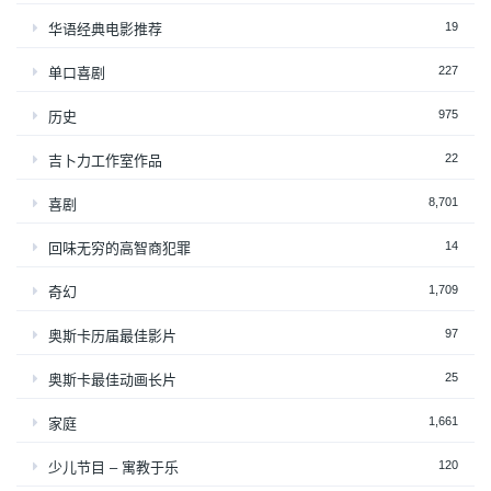
19
华语经典电影推荐
227
单口喜剧
975
历史
22
吉卜力工作室作品
8,701
喜剧
14
回味无穷的高智商犯罪
1,709
奇幻
97
奥斯卡历届最佳影片
25
奥斯卡最佳动画长片
1,661
家庭
120
少儿节目 – 寓教于乐