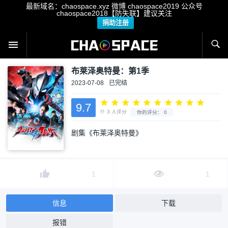
最新域名：chaospace.xyz 微博 chaospace2019 公众号
chaospace2018【防失联】建议关注
捐助注册
布莱泽奥特曼：第1季
2023-07-08
已完结
9.7
剧集《布莱泽奥特曼》
3
人评分
你的评分：
0
1
1
信息
下载
报错