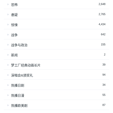
2,648
恐怖
2,765
悬疑
4,434
惊悚
642
战争
155
战争与政治
2
新闻
39
梦工厂经典动画长片
94
演唱会&颁奖礼
34
热播日剧
55
热播日漫
87
热播欧美剧