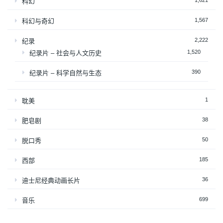
1,621
科幻
1,567
科幻与奇幻
2,222
纪录
1,520
纪录片 – 社会与人文历史
390
纪录片 – 科学自然与生态
1
耽美
38
肥皂剧
50
脱口秀
185
西部
36
迪士尼经典动画长片
699
音乐