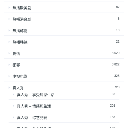
87
热播欧美剧
8
热播港台剧
18
热播韩剧
22
热播韩综
3,620
爱情
3,822
犯罪
325
电视电影
720
真人秀
63
真人秀 – 享受居家生活
201
真人秀 – 情感和生活
183
真人秀 – 综艺竞赛