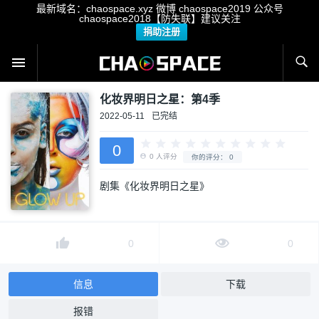
最新域名：chaospace.xyz 微博 chaospace2019 公众号
chaospace2018【防失联】建议关注
捐助注册
化妆界明日之星：第4季
2022-05-11
已完结
0
剧集《化妆界明日之星》
0
人评分
你的评分：
0
0
0
信息
下载
报错