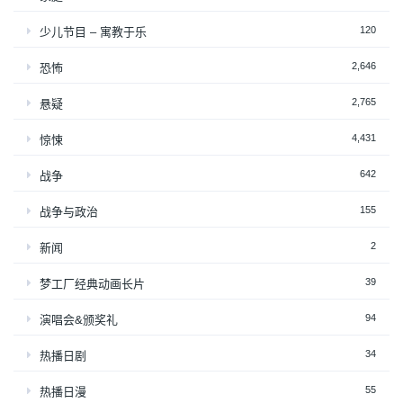
120
少儿节目 – 寓教于乐
2,646
恐怖
2,765
悬疑
4,431
惊悚
642
战争
155
战争与政治
2
新闻
39
梦工厂经典动画长片
94
演唱会&颁奖礼
34
热播日剧
55
热播日漫