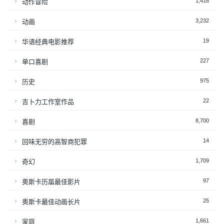
1,418
动作冒险
3,232
动画
19
华语经典电影推荐
227
单口喜剧
975
历史
22
吉卜力工作室作品
8,700
喜剧
14
回味无穷的高智商犯罪
1,709
奇幻
97
奥斯卡历届最佳影片
25
奥斯卡最佳动画长片
1,661
家庭