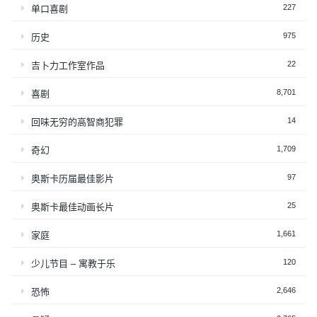
227
单口喜剧
975
历史
22
吉卜力工作室作品
8,701
喜剧
14
回味无穷的高智商犯罪
1,709
奇幻
97
奥斯卡历届最佳影片
25
奥斯卡最佳动画长片
1,661
家庭
120
少儿节目 – 寓教于乐
2,646
恐怖