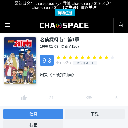
最新域名：chaospace.xyz 微博 chaospace2019 公众号
chaospace2018【防失联】建议关注
捐助注册
名侦探柯南：第1季
1996-01-08
更新至1267
9.3
剧集《名侦探柯南》
8
人评分
你的评分：
0
21
5
信息
下载
报错