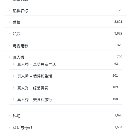
22
热播韩综
3,621
爱情
3,822
犯罪
325
电视电影
720
真人秀
63
真人秀 – 享受居家生活
201
真人秀 – 情感和生活
183
真人秀 – 综艺竞赛
199
真人秀 – 美食和旅行
1,620
科幻
1,567
科幻与奇幻