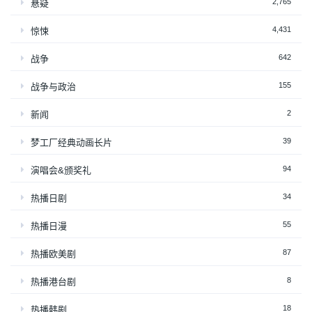
2,765
悬疑
4,431
惊悚
642
战争
155
战争与政治
2
新闻
39
梦工厂经典动画长片
94
演唱会&颁奖礼
34
热播日剧
55
热播日漫
87
热播欧美剧
8
热播港台剧
18
热播韩剧