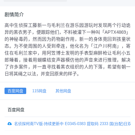
剧情简介
高中生侦探工藤新一与毛利兰在游乐园游玩时发现两个行动诡
异的黑衣男子，便跟踪他们，不料被灌下一种叫「APTX4869」
的神秘毒药，然而因为药物副作用，新一的身体竟回到孩童状
态。为不使周围的人受到牵连，他化名为「江户川柯南」，寄
住在毛利兰家中，用阿笠博士发明的手表型麻醉枪让毛利小五
郎睡着，接着用蝴蝶结变声器模仿他的声音来进行推理，解决
了许多案件，并一直寻找着黑衣组织的人的下落，希望有朝一
日将其绳之以法，并变回原来的样子。
百度网盘
115网盘
其他网盘
百度网盘
名侦探柯南TV版-持续更新中 E0345-0383 提取码 2333 国(台配)日双