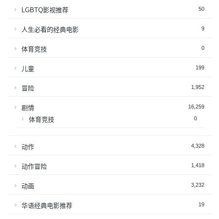
50
LGBTQ影视推荐
9
人生必看的经典电影
0
体育竞技
199
儿童
1,952
冒险
16,259
剧情
0
体育竞技
4,328
动作
1,418
动作冒险
3,232
动画
19
华语经典电影推荐