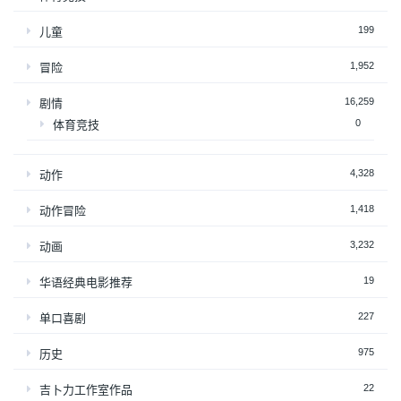
199
儿童
1,952
冒险
16,259
剧情
0
体育竞技
4,328
动作
1,418
动作冒险
3,232
动画
19
华语经典电影推荐
227
单口喜剧
975
历史
22
吉卜力工作室作品