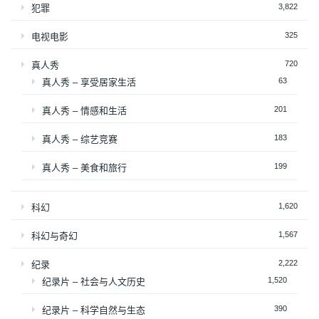
3,822
犯罪
325
电视电影
720
真人秀
63
真人秀 – 享受居家生活
201
真人秀 – 情感和生活
183
真人秀 – 综艺竞赛
199
真人秀 – 美食和旅行
1,620
科幻
1,567
科幻与奇幻
2,222
纪录
1,520
纪录片 – 社会与人文历史
390
纪录片 – 科学自然与生态