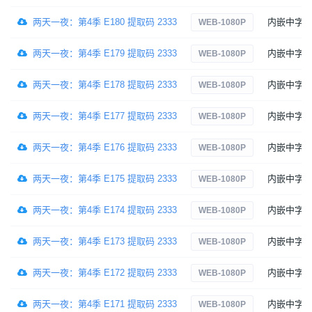
两天一夜：第4季 E180 提取码 2333
内嵌中字
WEB-1080P
两天一夜：第4季 E179 提取码 2333
内嵌中字
WEB-1080P
两天一夜：第4季 E178 提取码 2333
内嵌中字
WEB-1080P
两天一夜：第4季 E177 提取码 2333
内嵌中字
WEB-1080P
两天一夜：第4季 E176 提取码 2333
内嵌中字
WEB-1080P
两天一夜：第4季 E175 提取码 2333
内嵌中字
WEB-1080P
两天一夜：第4季 E174 提取码 2333
内嵌中字
WEB-1080P
两天一夜：第4季 E173 提取码 2333
内嵌中字
WEB-1080P
两天一夜：第4季 E172 提取码 2333
内嵌中字
WEB-1080P
两天一夜：第4季 E171 提取码 2333
内嵌中字
WEB-1080P