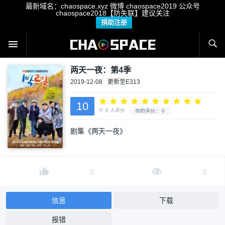
最新域名：chaospace.xyz 微博 chaospace2019 公众号
chaospace2018【防失联】建议关注
捐助注册
两天一夜：第4季
2019-12-08
更新至E313
10
剧集《两天一夜》
6
人评分
你的评分：
0
5
5
信息
下载
报错