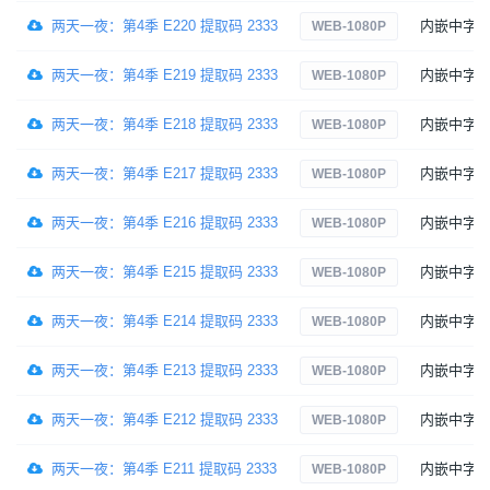
两天一夜：第4季 E220 提取码 2333
内嵌中字
WEB-1080P
两天一夜：第4季 E219 提取码 2333
内嵌中字
WEB-1080P
两天一夜：第4季 E218 提取码 2333
内嵌中字
WEB-1080P
两天一夜：第4季 E217 提取码 2333
内嵌中字
WEB-1080P
两天一夜：第4季 E216 提取码 2333
内嵌中字
WEB-1080P
两天一夜：第4季 E215 提取码 2333
内嵌中字
WEB-1080P
两天一夜：第4季 E214 提取码 2333
内嵌中字
WEB-1080P
两天一夜：第4季 E213 提取码 2333
内嵌中字
WEB-1080P
两天一夜：第4季 E212 提取码 2333
内嵌中字
WEB-1080P
两天一夜：第4季 E211 提取码 2333
内嵌中字
WEB-1080P