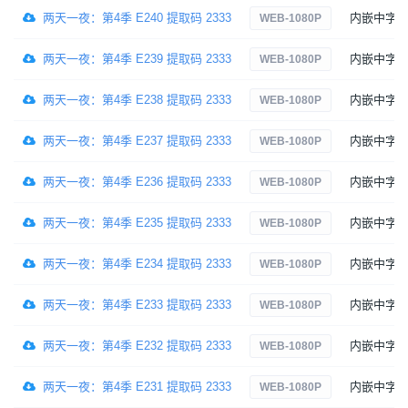
两天一夜：第4季 E240 提取码 2333
内嵌中字
WEB-1080P
两天一夜：第4季 E239 提取码 2333
内嵌中字
WEB-1080P
两天一夜：第4季 E238 提取码 2333
内嵌中字
WEB-1080P
两天一夜：第4季 E237 提取码 2333
内嵌中字
WEB-1080P
两天一夜：第4季 E236 提取码 2333
内嵌中字
WEB-1080P
两天一夜：第4季 E235 提取码 2333
内嵌中字
WEB-1080P
两天一夜：第4季 E234 提取码 2333
内嵌中字
WEB-1080P
两天一夜：第4季 E233 提取码 2333
内嵌中字
WEB-1080P
两天一夜：第4季 E232 提取码 2333
内嵌中字
WEB-1080P
两天一夜：第4季 E231 提取码 2333
内嵌中字
WEB-1080P