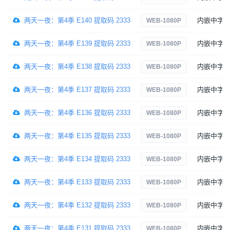
两天一夜：第4季 E140 提取码 2333
内嵌中字
WEB-1080P
两天一夜：第4季 E139 提取码 2333
内嵌中字
WEB-1080P
两天一夜：第4季 E138 提取码 2333
内嵌中字
WEB-1080P
两天一夜：第4季 E137 提取码 2333
内嵌中字
WEB-1080P
两天一夜：第4季 E136 提取码 2333
内嵌中字
WEB-1080P
两天一夜：第4季 E135 提取码 2333
内嵌中字
WEB-1080P
两天一夜：第4季 E134 提取码 2333
内嵌中字
WEB-1080P
两天一夜：第4季 E133 提取码 2333
内嵌中字
WEB-1080P
两天一夜：第4季 E132 提取码 2333
内嵌中字
WEB-1080P
两天一夜：第4季 E131 提取码 2333
内嵌中字
WEB-1080P