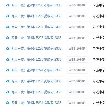
两天一夜：第4季 E230 提取码 2333
内嵌中字
WEB-1080P
两天一夜：第4季 E229 提取码 2333
内嵌中字
WEB-1080P
两天一夜：第4季 E228 提取码 2333
内嵌中字
WEB-1080P
两天一夜：第4季 E227 提取码 2333
内嵌中字
WEB-1080P
两天一夜：第4季 E226 提取码 2333
内嵌中字
WEB-1080P
两天一夜：第4季 E225 提取码 2333
内嵌中字
WEB-1080P
两天一夜：第4季 E224 提取码 2333
内嵌中字
WEB-1080P
两天一夜：第4季 E223 提取码 2333
内嵌中字
WEB-1080P
两天一夜：第4季 E222 提取码 2333
内嵌中字
WEB-1080P
两天一夜：第4季 E221 提取码 2333
内嵌中字
WEB-1080P