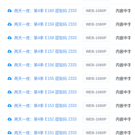
两天一夜：第4季 E160 提取码 2333
内嵌中字
WEB-1080P
两天一夜：第4季 E159 提取码 2333
内嵌中字
WEB-1080P
两天一夜：第4季 E158 提取码 2333
内嵌中字
WEB-1080P
两天一夜：第4季 E157 提取码 2333
内嵌中字
WEB-1080P
两天一夜：第4季 E156 提取码 2333
内嵌中字
WEB-1080P
两天一夜：第4季 E155 提取码 2333
内嵌中字
WEB-1080P
两天一夜：第4季 E154 提取码 2333
内嵌中字
WEB-1080P
两天一夜：第4季 E153 提取码 2333
内嵌中字
WEB-1080P
两天一夜：第4季 E152 提取码 2333
内嵌中字
WEB-1080P
两天一夜：第4季 E151 提取码 2333
内嵌中字
WEB-1080P