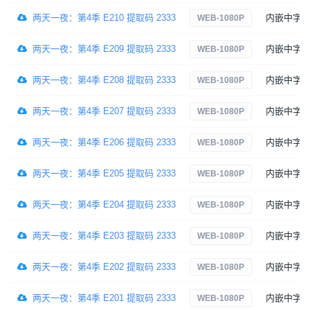
两天一夜：第4季 E210 提取码 2333
内嵌中字
WEB-1080P
两天一夜：第4季 E209 提取码 2333
内嵌中字
WEB-1080P
两天一夜：第4季 E208 提取码 2333
内嵌中字
WEB-1080P
两天一夜：第4季 E207 提取码 2333
内嵌中字
WEB-1080P
两天一夜：第4季 E206 提取码 2333
内嵌中字
WEB-1080P
两天一夜：第4季 E205 提取码 2333
内嵌中字
WEB-1080P
两天一夜：第4季 E204 提取码 2333
内嵌中字
WEB-1080P
两天一夜：第4季 E203 提取码 2333
内嵌中字
WEB-1080P
两天一夜：第4季 E202 提取码 2333
内嵌中字
WEB-1080P
两天一夜：第4季 E201 提取码 2333
内嵌中字
WEB-1080P