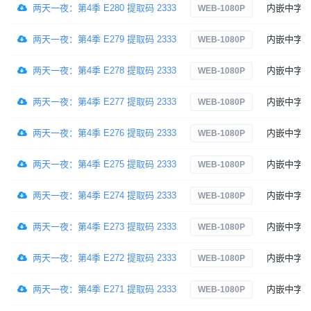
两天一夜：第4季 E280 提取码 2333
内嵌中字
WEB-1080P
两天一夜：第4季 E279 提取码 2333
内嵌中字
WEB-1080P
两天一夜：第4季 E278 提取码 2333
内嵌中字
WEB-1080P
两天一夜：第4季 E277 提取码 2333
内嵌中字
WEB-1080P
两天一夜：第4季 E276 提取码 2333
内嵌中字
WEB-1080P
两天一夜：第4季 E275 提取码 2333
内嵌中字
WEB-1080P
两天一夜：第4季 E274 提取码 2333
内嵌中字
WEB-1080P
两天一夜：第4季 E273 提取码 2333
内嵌中字
WEB-1080P
两天一夜：第4季 E272 提取码 2333
内嵌中字
WEB-1080P
两天一夜：第4季 E271 提取码 2333
内嵌中字
WEB-1080P