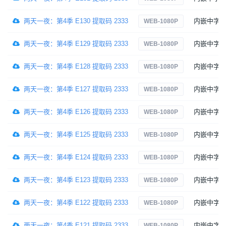
两天一夜：第4季 E130 提取码 2333
内嵌中字
WEB-1080P
两天一夜：第4季 E129 提取码 2333
内嵌中字
WEB-1080P
两天一夜：第4季 E128 提取码 2333
内嵌中字
WEB-1080P
两天一夜：第4季 E127 提取码 2333
内嵌中字
WEB-1080P
两天一夜：第4季 E126 提取码 2333
内嵌中字
WEB-1080P
两天一夜：第4季 E125 提取码 2333
内嵌中字
WEB-1080P
两天一夜：第4季 E124 提取码 2333
内嵌中字
WEB-1080P
两天一夜：第4季 E123 提取码 2333
内嵌中字
WEB-1080P
两天一夜：第4季 E122 提取码 2333
内嵌中字
WEB-1080P
两天一夜：第4季 E121 提取码 2333
内嵌中字
WEB-1080P