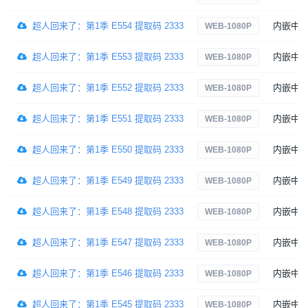
超人回来了：第1季 E554 提取码 2333
内嵌中
WEB-1080P
超人回来了：第1季 E553 提取码 2333
内嵌中
WEB-1080P
超人回来了：第1季 E552 提取码 2333
内嵌中
WEB-1080P
超人回来了：第1季 E551 提取码 2333
内嵌中
WEB-1080P
超人回来了：第1季 E550 提取码 2333
内嵌中
WEB-1080P
超人回来了：第1季 E549 提取码 2333
内嵌中
WEB-1080P
超人回来了：第1季 E548 提取码 2333
内嵌中
WEB-1080P
超人回来了：第1季 E547 提取码 2333
内嵌中
WEB-1080P
超人回来了：第1季 E546 提取码 2333
内嵌中
WEB-1080P
超人回来了：第1季 E545 提取码 2333
内嵌中
WEB-1080P