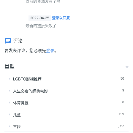
以前的资源没有了吗
2022-04-25
登录以回复
最新的链接失效了
评论
要发表评论，您必须先
登录
。
类型
50
LGBTQ影视推荐
9
人生必看的经典电影
0
体育竞技
199
儿童
1,952
冒险