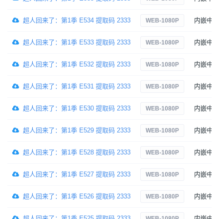
超人回来了：第1季 E534 提取码 2333
内嵌中
WEB-1080P
超人回来了：第1季 E533 提取码 2333
内嵌中
WEB-1080P
超人回来了：第1季 E532 提取码 2333
内嵌中
WEB-1080P
超人回来了：第1季 E531 提取码 2333
内嵌中
WEB-1080P
超人回来了：第1季 E530 提取码 2333
内嵌中
WEB-1080P
超人回来了：第1季 E529 提取码 2333
内嵌中
WEB-1080P
超人回来了：第1季 E528 提取码 2333
内嵌中
WEB-1080P
超人回来了：第1季 E527 提取码 2333
内嵌中
WEB-1080P
超人回来了：第1季 E526 提取码 2333
内嵌中
WEB-1080P
超人回来了：第1季 E525 提取码 2333
内嵌中
WEB-1080P