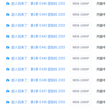
超人回来了：第1季 E445 提取码 2333
内嵌中
WEB-1080P
超人回来了：第1季 E444 提取码 2333
内嵌中
WEB-1080P
超人回来了：第1季 E443 提取码 2333
内嵌中
WEB-1080P
超人回来了：第1季 E442 提取码 2333
内嵌中
WEB-1080P
超人回来了：第1季 E441 提取码 2333
内嵌中
WEB-1080P
超人回来了：第1季 E440 提取码 2333
内嵌中
WEB-1080P
超人回来了：第1季 E439 提取码 2333
内嵌中
WEB-1080P
超人回来了：第1季 E438 提取码 2333
内嵌中
WEB-1080P
超人回来了：第1季 E437 提取码 2333
内嵌中
WEB-1080P
超人回来了：第1季 E436 提取码 2333
内嵌中
WEB-1080P