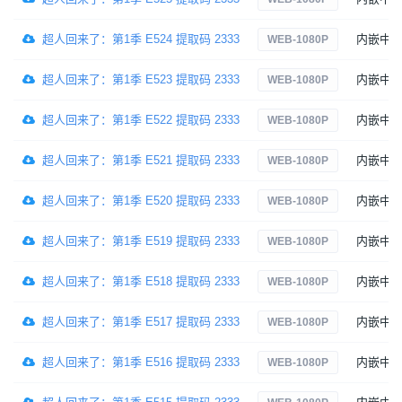
超人回来了：第1季 E524 提取码 2333
内嵌中
WEB-1080P
超人回来了：第1季 E523 提取码 2333
内嵌中
WEB-1080P
超人回来了：第1季 E522 提取码 2333
内嵌中
WEB-1080P
超人回来了：第1季 E521 提取码 2333
内嵌中
WEB-1080P
超人回来了：第1季 E520 提取码 2333
内嵌中
WEB-1080P
超人回来了：第1季 E519 提取码 2333
内嵌中
WEB-1080P
超人回来了：第1季 E518 提取码 2333
内嵌中
WEB-1080P
超人回来了：第1季 E517 提取码 2333
内嵌中
WEB-1080P
超人回来了：第1季 E516 提取码 2333
内嵌中
WEB-1080P