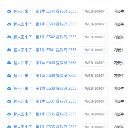
超人回来了：第1季 E544 提取码 2333
内嵌中
WEB-1080P
超人回来了：第1季 E543 提取码 2333
内嵌中
WEB-1080P
超人回来了：第1季 E542 提取码 2333
内嵌中
WEB-1080P
超人回来了：第1季 E541 提取码 2333
内嵌中
WEB-1080P
超人回来了：第1季 E540 提取码 2333
内嵌中
WEB-1080P
超人回来了：第1季 E539 提取码 2333
内嵌中
WEB-1080P
超人回来了：第1季 E538 提取码 2333
内嵌中
WEB-1080P
超人回来了：第1季 E537 提取码 2333
内嵌中
WEB-1080P
超人回来了：第1季 E536 提取码 2333
内嵌中
WEB-1080P
超人回来了：第1季 E535 提取码 2333
内嵌中
WEB-1080P