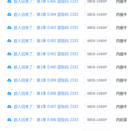
超人回来了：第1季 E495 提取码 2333
内嵌中
WEB-1080P
超人回来了：第1季 E494 提取码 2333
内嵌中
WEB-1080P
超人回来了：第1季 E493 提取码 2333
内嵌中
WEB-1080P
超人回来了：第1季 E492 提取码 2333
内嵌中
WEB-1080P
超人回来了：第1季 E491 提取码 2333
内嵌中
WEB-1080P
超人回来了：第1季 E490 提取码 2333
内嵌中
WEB-1080P
超人回来了：第1季 E489 提取码 2333
内嵌中
WEB-1080P
超人回来了：第1季 E488 提取码 2333
内嵌中
WEB-1080P
超人回来了：第1季 E487 提取码 2333
内嵌中
WEB-1080P
超人回来了：第1季 E486 提取码 2333
内封英
WEB-1080P