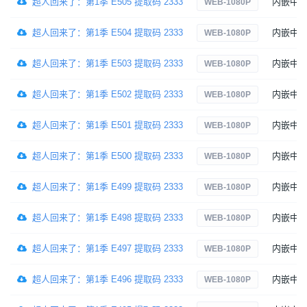
超人回来了：第1季 E505 提取码 2333
内嵌中
WEB-1080P
超人回来了：第1季 E504 提取码 2333
内嵌中
WEB-1080P
超人回来了：第1季 E503 提取码 2333
内嵌中
WEB-1080P
超人回来了：第1季 E502 提取码 2333
内嵌中
WEB-1080P
超人回来了：第1季 E501 提取码 2333
内嵌中
WEB-1080P
超人回来了：第1季 E500 提取码 2333
内嵌中
WEB-1080P
超人回来了：第1季 E499 提取码 2333
内嵌中
WEB-1080P
超人回来了：第1季 E498 提取码 2333
内嵌中
WEB-1080P
超人回来了：第1季 E497 提取码 2333
内嵌中
WEB-1080P
超人回来了：第1季 E496 提取码 2333
内嵌中
WEB-1080P