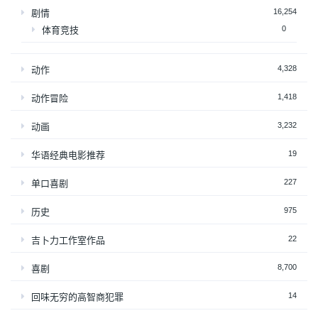
16,254
剧情
0
体育竞技
4,328
动作
1,418
动作冒险
3,232
动画
19
华语经典电影推荐
227
单口喜剧
975
历史
22
吉卜力工作室作品
8,700
喜剧
14
回味无穷的高智商犯罪