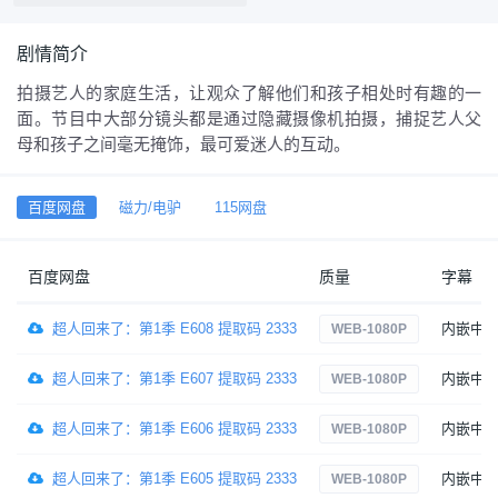
剧情简介
拍摄艺人的家庭生活，让观众了解他们和孩子相处时有趣的一
面。节目中大部分镜头都是通过隐藏摄像机拍摄，捕捉艺人父
母和孩子之间毫无掩饰，最可爱迷人的互动。
百度网盘
磁力/电驴
115网盘
百度网盘
质量
字幕
超人回来了：第1季 E608 提取码 2333
内嵌中
WEB-1080P
超人回来了：第1季 E607 提取码 2333
内嵌中
WEB-1080P
超人回来了：第1季 E606 提取码 2333
内嵌中
WEB-1080P
超人回来了：第1季 E605 提取码 2333
内嵌中
WEB-1080P