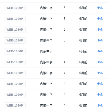
内嵌中字
5
6月前
HAN
WEB-1080P
内嵌中字
5
6月前
HAN
WEB-1080P
内嵌中字
5
6月前
HAN
WEB-1080P
内嵌中字
5
6月前
HAN
WEB-1080P
内嵌中字
5
6月前
HAN
WEB-1080P
内嵌中字
4
6月前
HAN
WEB-1080P
内嵌中字
4
6月前
HAN
WEB-1080P
内嵌中字
4
6月前
HAN
WEB-1080P
内嵌中字
4
6月前
HAN
WEB-1080P
内嵌中字
4
6月前
HAN
WEB-1080P