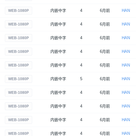
内嵌中字
4
6月前
HAN
WEB-1080P
内嵌中字
4
6月前
HAN
WEB-1080P
内嵌中字
4
6月前
HAN
WEB-1080P
内嵌中字
4
6月前
HAN
WEB-1080P
内嵌中字
4
6月前
HAN
WEB-1080P
内嵌中字
5
6月前
HAN
WEB-1080P
内嵌中字
4
6月前
HAN
WEB-1080P
内嵌中字
4
6月前
HAN
WEB-1080P
内嵌中字
4
6月前
HAN
WEB-1080P
内嵌中字
4
6月前
HAN
WEB-1080P