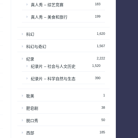
183
真人秀 – 综艺竞赛
199
真人秀 – 美食和旅行
1,620
科幻
1,567
科幻与奇幻
2,222
纪录
1,520
纪录片 – 社会与人文历史
390
纪录片 – 科学自然与生态
1
耽美
38
肥皂剧
50
脱口秀
185
西部