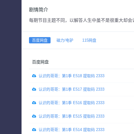
剧情简介
每期节目主题不同，以解答人生中虽不是很重大却会
百度网盘
磁力/电驴
115网盘
百度网盘
认识的哥哥：第1季 E518 提取码 2333
认识的哥哥：第1季 E517 提取码 2333
认识的哥哥：第1季 E516 提取码 2333
认识的哥哥：第1季 E515 提取码 2333
认识的哥哥：第1季 E514 提取码 2333