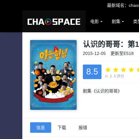
最新域名：chaosp
电影
剧集
类
认识的哥哥：第
2015-12-05
更新至E518
8.5
2
人评分
剧集《认识的哥哥》
信息
下载
报错