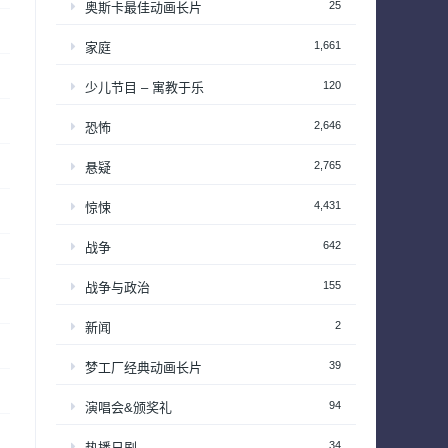
25
奥斯卡最佳动画长片
1,661
家庭
120
少儿节目 – 寓教于乐
2,646
恐怖
2,765
悬疑
4,431
惊悚
642
战争
155
战争与政治
2
新闻
39
梦工厂经典动画长片
94
演唱会&颁奖礼
34
热播日剧