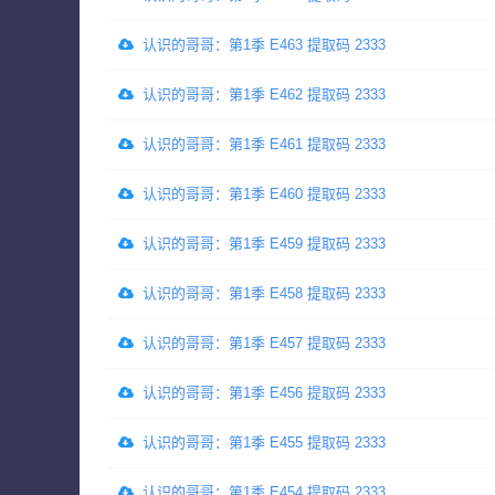
认识的哥哥：第1季 E463 提取码 2333
认识的哥哥：第1季 E462 提取码 2333
认识的哥哥：第1季 E461 提取码 2333
认识的哥哥：第1季 E460 提取码 2333
认识的哥哥：第1季 E459 提取码 2333
认识的哥哥：第1季 E458 提取码 2333
认识的哥哥：第1季 E457 提取码 2333
认识的哥哥：第1季 E456 提取码 2333
认识的哥哥：第1季 E455 提取码 2333
认识的哥哥：第1季 E454 提取码 2333