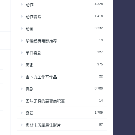
4,328
动作
1,418
动作冒险
3,232
动画
19
华语经典电影推荐
227
单口喜剧
975
历史
22
吉卜力工作室作品
8,700
喜剧
14
回味无穷的高智商犯罪
1,709
奇幻
97
奥斯卡历届最佳影片