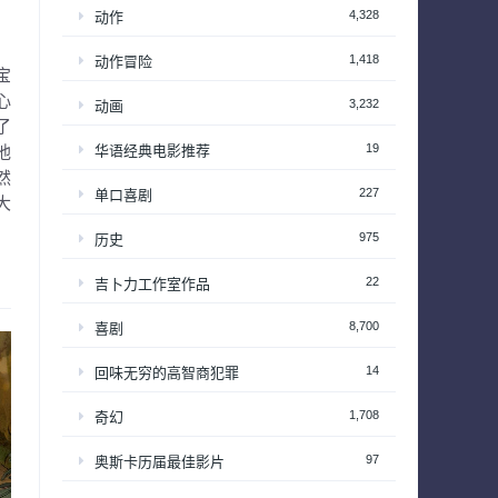
4,328
动作
1,418
动作冒险
宝
心
3,232
动画
了
19
华语经典电影推荐
他
然
227
单口喜剧
大
975
历史
22
吉卜力工作室作品
8,700
喜剧
14
回味无穷的高智商犯罪
1,708
奇幻
97
奥斯卡历届最佳影片