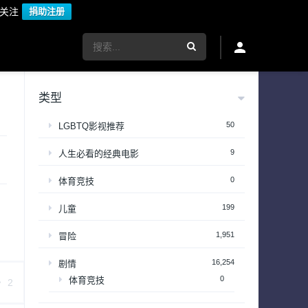
议关注
捐助注册
类型
50
LGBTQ影视推荐
9
人生必看的经典电影
0
体育竞技
199
儿童
1,951
冒险
16,254
剧情
0
体育竞技
2