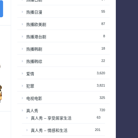
55
热播日漫
87
热播欧美剧
8
热播港台剧
18
热播韩剧
22
热播韩综
3,620
爱情
3,821
犯罪
325
电视电影
720
真人秀
63
真人秀 – 享受居家生活
201
真人秀 – 情感和生活