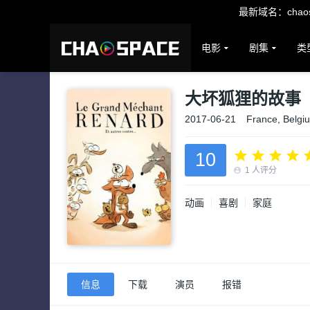
最新域名：chaosp
电影
剧集
类
大坏狐狸的故事
2017-06-21
France, Belgi
10
1
人评分
动画
喜剧
家庭
信息
下载
演员
报错