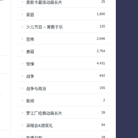
25
奥斯卡最佳动画长片
1,660
家庭
120
少儿节目 – 寓教于乐
2,646
恐怖
2,764
悬疑
4,431
惊悚
642
战争
155
战争与政治
2
新闻
39
梦工厂经典动画长片
94
演唱会&颁奖礼
34
热播日剧