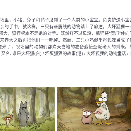
农场里，小猪、兔子和鸭子见到了一个人类的小宝宝。负责护送小宝
母亲的手中，就这样，三只有些脱线的动物踏上了旅途。大坏狐狸一
强大，狐狸根本不是她的对手。既然打不过母鸡，狐狸将“魔爪”伸向
出来养大之后再把他们一一吃掉。然而，三只小鸡似乎将狐狸当成了
要来了，农场里的动物们都欢天喜地的准备迎接圣诞老人的到来。
 谁是大坏狐(台) / 坏蛋狐狸的故事(港) / 大坏狐狸的动物童话 / 