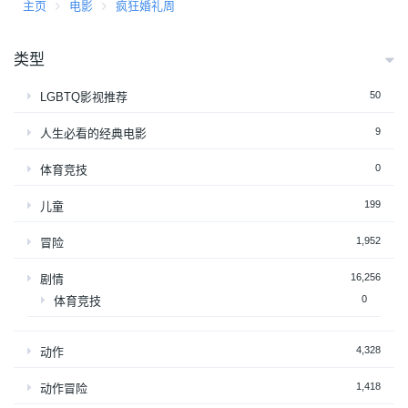
主页
电影
疯狂婚礼周
类型
50
LGBTQ影视推荐
9
人生必看的经典电影
0
体育竞技
199
儿童
1,952
冒险
16,256
剧情
0
体育竞技
4,328
动作
1,418
动作冒险