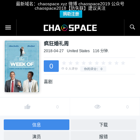
最新域名：chaospace.xyz 微博 chaospace2019 公众号
chaospace2018【防失联】建议关注
捐助注册
疯狂婚礼周
2018-04-27
United States
116 分钟.
0
喜剧
0
人评分
你的评分：
0
0
0
信息
下载
演员
报错