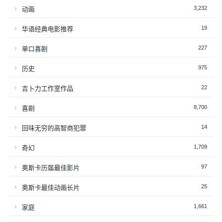
3,232
动画
19
华语经典电影推荐
227
单口喜剧
975
历史
22
吉卜力工作室作品
8,700
喜剧
14
回味无穷的高智商犯罪
1,709
奇幻
97
奥斯卡历届最佳影片
25
奥斯卡最佳动画长片
1,661
家庭