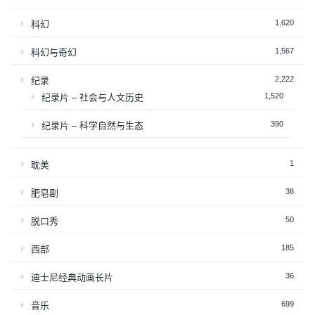
1,620
科幻
1,567
科幻与奇幻
2,222
纪录
1,520
纪录片 – 社会与人文历史
390
纪录片 – 科学自然与生态
1
耽美
38
肥皂剧
50
脱口秀
185
西部
36
迪士尼经典动画长片
699
音乐