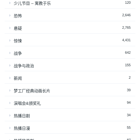
120
少儿节目 – 寓教于乐
2,646
恐怖
2,765
悬疑
4,431
惊悚
642
战争
155
战争与政治
2
新闻
39
梦工厂经典动画长片
94
演唱会&颁奖礼
34
热播日剧
55
热播日漫
87