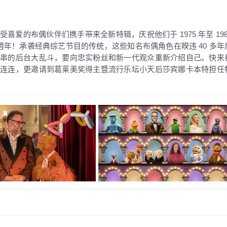
爱的布偶伙伴们携手带来全新特辑，庆祝他们于 1975 年至 198
週年！承袭经典综艺节目的传统，这些知名布偶角色在睽违 40 多年
连串的后台大乱斗，要向忠实粉丝和新一代观众重新介绍自己。快来
喜连连，更邀请到葛莱美奖得主暨流行乐坛小天后莎宾娜卡本特担任