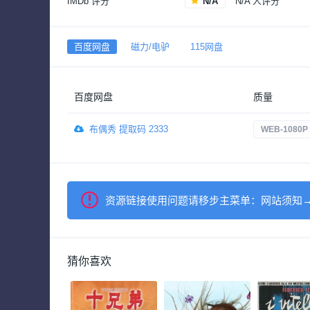
IMDb 评分
N/A
N/A 人评分
百度网盘
磁力/电驴
115网盘
百度网盘
质量
布偶秀 提取码 2333
WEB-1080P
资源链接使用问题请移步主菜单：网站须知
猜你喜欢