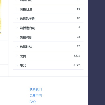
55
热播日漫
87
热播欧美剧
8
热播港台剧
18
热播韩剧
22
热播韩综
3,621
爱情
3,822
犯罪
325
电视电影
720
真人秀
联系我们
63
真人秀 – 享受居家生活
免责声明
201
真人秀 – 情感和生活
FAQ