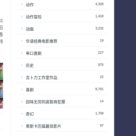
4,328
动作
1,418
动作冒险
1
后
3,232
动画
看
19
华语经典电影推荐
特
227
单口喜剧
975
历史
22
吉卜力工作室作品
8,701
喜剧
14
回味无穷的高智商犯罪
1,709
奇幻
97
奥斯卡历届最佳影片