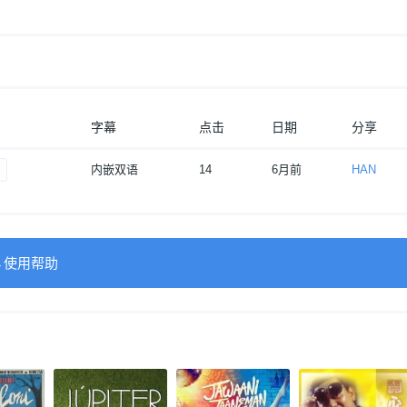
字幕
点击
日期
分享
内嵌双语
14
6月前
HAN
→使用帮助