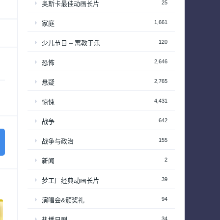
25
奥斯卡最佳动画长片
1,661
家庭
120
少儿节目 – 寓教于乐
2,646
恐怖
2,765
悬疑
4,431
惊悚
642
战争
155
战争与政治
2
新闻
39
梦工厂经典动画长片
94
演唱会&颁奖礼
34
热播日剧