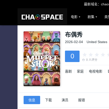
最新域名：chaosp
电影
剧集
类
布偶秀
2026-02-04
United States
0
0
人评分
喜剧
家庭
电视电影
信息
下载
演员
报错