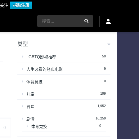
议关注
捐助注册
类型
50
LGBTQ影视推荐
9
人生必看的经典电影
0
体育竞技
199
儿童
1,952
冒险
16,259
剧情
0
体育竞技
0