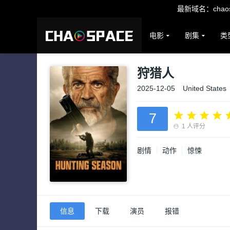
最新域名：chaosp
电影
剧集
类
狩猎人
2025-12-05
United States
7
1
人评分
剧情
动作
惊悚
信息
下载
演员
报错