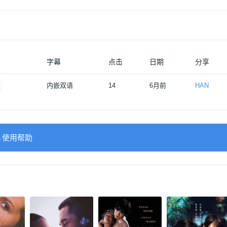
字幕
点击
日期
分享
内嵌双语
14
6月前
HAN
→使用帮助