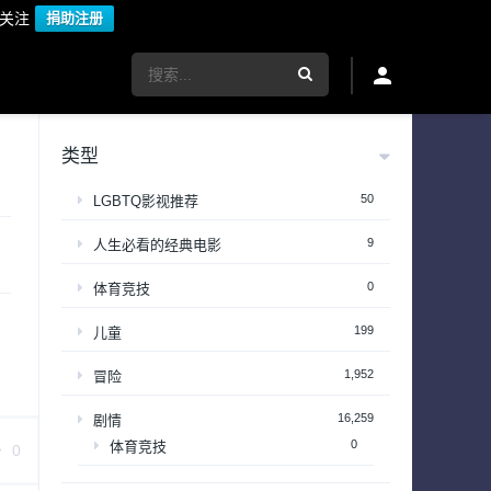
议关注
捐助注册
类型
50
LGBTQ影视推荐
9
人生必看的经典电影
0
体育竞技
199
儿童
1,952
冒险
16,259
剧情
0
体育竞技
0