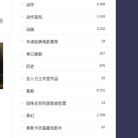
4,328
动作
1,418
动作冒险
迫
3,232
动画
19
华语经典电影推荐
227
单口喜剧
975
历史
22
吉卜力工作室作品
8,701
喜剧
14
回味无穷的高智商犯罪
1,709
奇幻
97
奥斯卡历届最佳影片