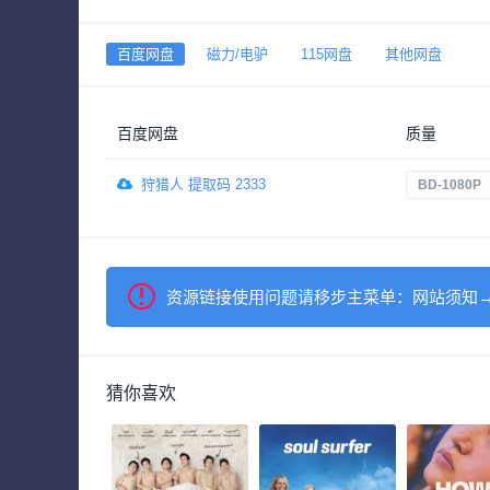
百度网盘
磁力/电驴
115网盘
其他网盘
百度网盘
质量
狩猎人 提取码 2333
BD-1080P
资源链接使用问题请移步主菜单：网站须知
猜你喜欢