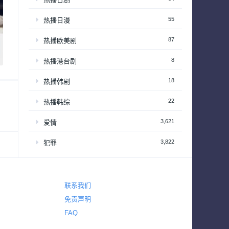
55
热播日漫
87
热播欧美剧
8
热播港台剧
18
热播韩剧
22
热播韩综
3,621
爱情
3,822
犯罪
325
电视电影
720
真人秀
联系我们
63
真人秀 – 享受居家生活
免责声明
FAQ
201
真人秀 – 情感和生活