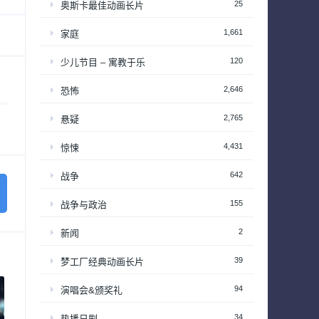
25
奥斯卡最佳动画长片
1,661
家庭
120
少儿节目 – 寓教于乐
2,646
恐怖
2,765
悬疑
4,431
惊悚
642
战争
155
战争与政治
2
新闻
39
梦工厂经典动画长片
94
演唱会&颁奖礼
34
热播日剧