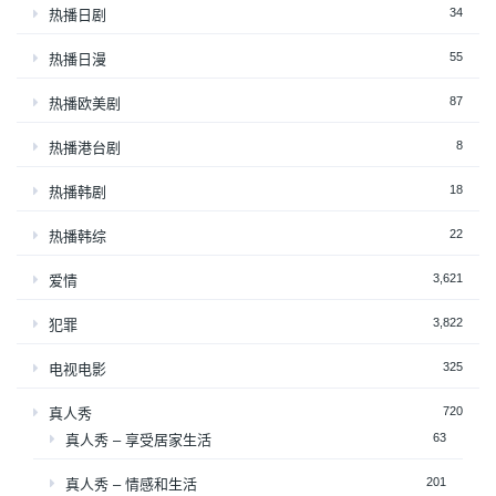
34
热播日剧
55
热播日漫
87
热播欧美剧
8
热播港台剧
18
热播韩剧
22
热播韩综
3,621
爱情
3,822
犯罪
325
电视电影
720
真人秀
63
真人秀 – 享受居家生活
201
真人秀 – 情感和生活