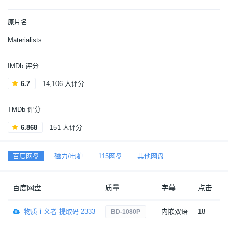
原片名
Materialists
IMDb 评分
6.7
14,106 人评分
TMDb 评分
6.868
151 人评分
百度网盘
磁力/电驴
115网盘
其他网盘
百度网盘
质量
字幕
点击
物质主义者 提取码 2333
内嵌双语
18
7
BD-1080P