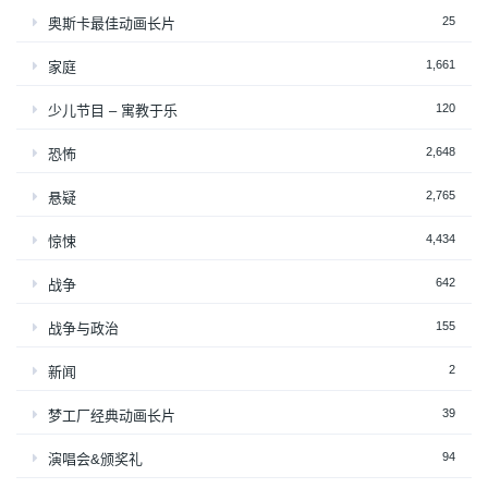
25
奥斯卡最佳动画长片
1,661
家庭
120
少儿节目 – 寓教于乐
2,648
恐怖
2,765
悬疑
4,434
惊悚
642
战争
155
战争与政治
2
新闻
39
梦工厂经典动画长片
94
演唱会&颁奖礼