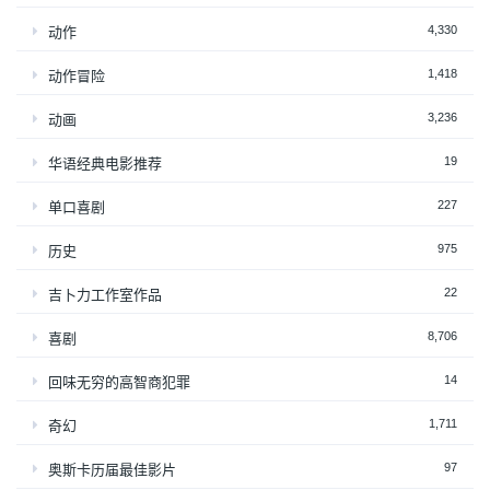
4,330
动作
1,418
动作冒险
3,236
动画
19
华语经典电影推荐
227
单口喜剧
975
历史
22
吉卜力工作室作品
8,706
喜剧
14
回味无穷的高智商犯罪
1,711
奇幻
97
奥斯卡历届最佳影片