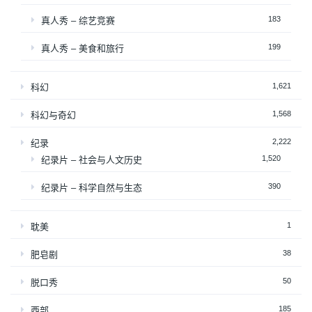
183
真人秀 – 综艺竞赛
199
真人秀 – 美食和旅行
1,621
科幻
1,568
科幻与奇幻
2,222
纪录
1,520
纪录片 – 社会与人文历史
390
纪录片 – 科学自然与生态
1
耽美
38
肥皂剧
50
脱口秀
185
西部