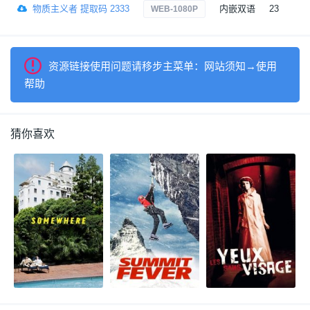
物质主义者 提取码 2333
内嵌双语
23
9
WEB-1080P
资源链接使用问题请移步主菜单：网站须知→使用
帮助
猜你喜欢