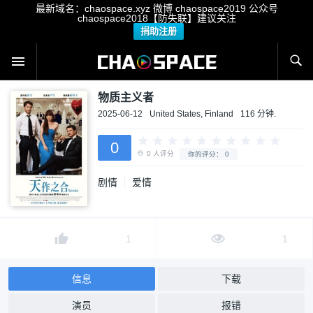
最新域名：chaospace.xyz 微博 chaospace2019 公众号
chaospace2018【防失联】建议关注
捐助注册
物质主义者
2025-06-12
United States, Finland
116 分钟.
0
剧情
爱情
0
人评分
你的评分：
0
1
1
信息
下载
演员
报错