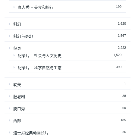
199
真人秀 – 美食和旅行
1,620
科幻
1,567
科幻与奇幻
2,222
纪录
1,520
纪录片 – 社会与人文历史
390
纪录片 – 科学自然与生态
1
耽美
38
肥皂剧
50
脱口秀
185
西部
36
迪士尼经典动画长片