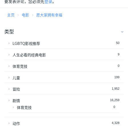
要发表评论，您必须先
登录
。
主页
电影
愿大家拥有幸福
类型
50
LGBTQ影视推荐
9
人生必看的经典电影
0
体育竞技
199
儿童
1,952
冒险
16,259
剧情
0
体育竞技
4,328
动作