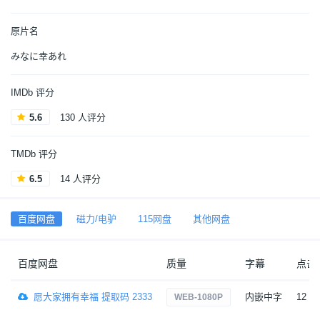
原片名
みなに幸あれ
IMDb 评分
5.6
130 人评分
TMDb 评分
6.5
14 人评分
百度网盘
磁力/电驴
115网盘
其他网盘
百度网盘
质量
字幕
点击
愿大家拥有幸福 提取码 2333
内嵌中字
12
WEB-1080P