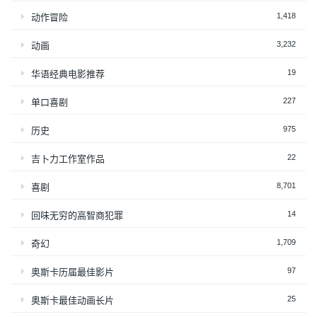
1,418
动作冒险
3,232
动画
19
华语经典电影推荐
227
单口喜剧
975
历史
22
吉卜力工作室作品
8,701
喜剧
14
回味无穷的高智商犯罪
1,709
奇幻
97
奥斯卡历届最佳影片
25
奥斯卡最佳动画长片