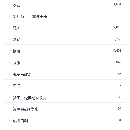
1,661
家庭
120
少儿节目 – 寓教于乐
2,646
恐怖
2,765
悬疑
4,431
惊悚
642
战争
155
战争与政治
2
新闻
39
梦工厂经典动画长片
94
演唱会&颁奖礼
34
热播日剧