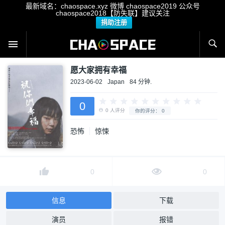
最新域名：chaospace.xyz 微博 chaospace2019 公众号
chaospace2018【防失联】建议关注
捐助注册
愿大家拥有幸福
2023-06-02
Japan
84 分钟.
0
恐怖
惊悚
0
人评分
你的评分：
0
0
0
信息
下载
演员
报错