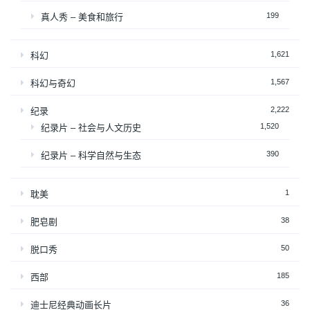
199
真人秀 – 美食和旅行
1,621
科幻
1,567
科幻与奇幻
2,222
纪录
1,520
纪录片 – 社会与人文历史
390
纪录片 – 科学自然与生态
1
耽美
38
肥皂剧
50
脱口秀
185
西部
36
迪士尼经典动画长片