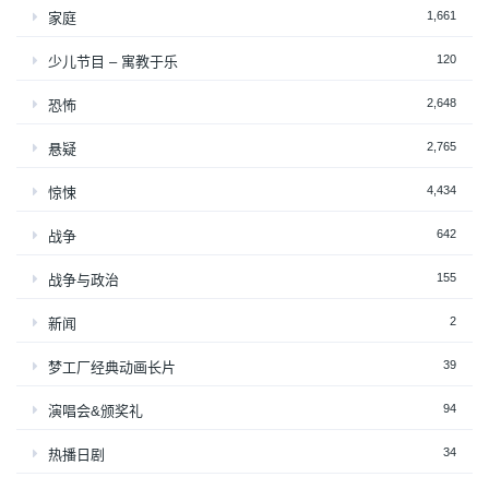
1,661
家庭
120
少儿节目 – 寓教于乐
2,648
恐怖
2,765
悬疑
4,434
惊悚
642
战争
155
战争与政治
2
新闻
39
梦工厂经典动画长片
94
演唱会&颁奖礼
34
热播日剧