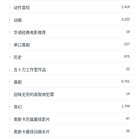
1,418
动作冒险
3,232
动画
19
华语经典电影推荐
227
单口喜剧
975
历史
22
吉卜力工作室作品
8,701
喜剧
14
回味无穷的高智商犯罪
1,709
奇幻
97
奥斯卡历届最佳影片
25
奥斯卡最佳动画长片