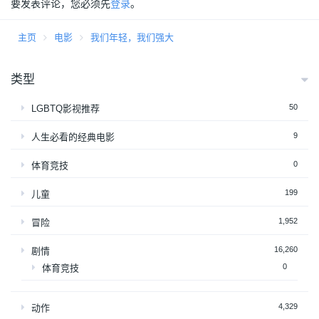
要发表评论，您必须先
登录
。
主页
电影
我们年轻，我们强大
类型
50
LGBTQ影视推荐
9
人生必看的经典电影
0
体育竞技
199
儿童
1,952
冒险
16,260
剧情
0
体育竞技
4,329
动作