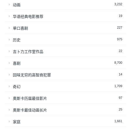
3,232
动画
19
华语经典电影推荐
227
单口喜剧
975
历史
22
吉卜力工作室作品
8,700
喜剧
14
回味无穷的高智商犯罪
1,709
奇幻
97
奥斯卡历届最佳影片
25
奥斯卡最佳动画长片
1,661
家庭