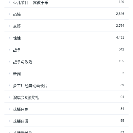
120
少儿节目 – 寓教于乐
2,646
恐怖
2,764
悬疑
4,431
惊悚
642
战争
155
战争与政治
2
新闻
39
梦工厂经典动画长片
94
演唱会&颁奖礼
34
热播日剧
55
热播日漫
87