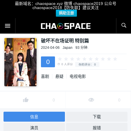
最新域名：chaospace.xyz 微博 chaospace2019 公众号
chaospace2018【防失联】建议关注
捐助注册
破坏不在场证明 特别篇
2024-04-06
Japan
93 分钟.
0
喜剧
悬疑
电视电影
0
人评分
你的评分：
0
0
0
信息
下载
演员
报错