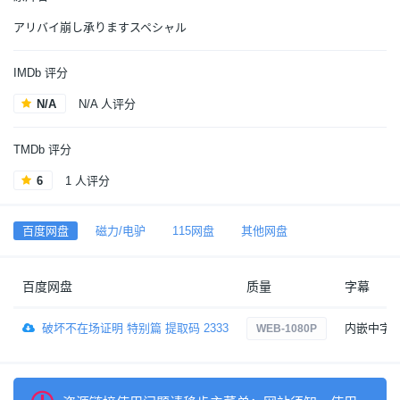
アリバイ崩し承りますスペシャル
IMDb 评分
N/A
N/A 人评分
TMDb 评分
6
1 人评分
百度网盘
磁力/电驴
115网盘
其他网盘
百度网盘
质量
字幕
破坏不在场证明 特别篇 提取码 2333
内嵌中字
WEB-1080P