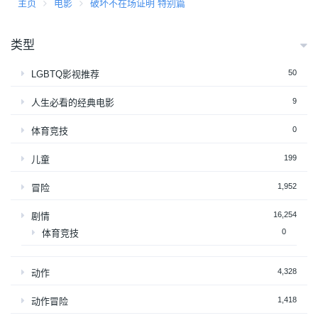
主页
电影
破坏不在场证明 特别篇
类型
50
LGBTQ影视推荐
9
人生必看的经典电影
0
体育竞技
199
儿童
1,952
冒险
16,254
剧情
0
体育竞技
4,328
动作
1,418
动作冒险