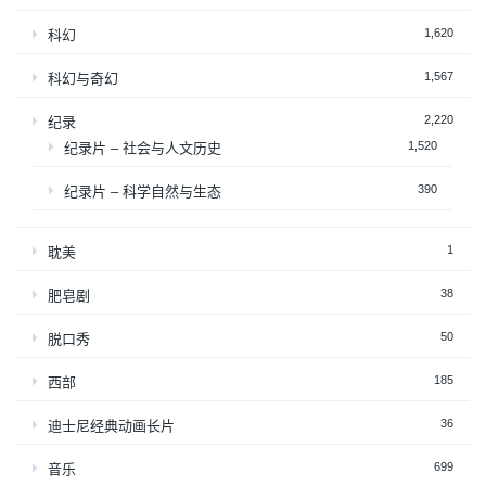
1,620
科幻
1,567
科幻与奇幻
2,220
纪录
1,520
纪录片 – 社会与人文历史
390
纪录片 – 科学自然与生态
1
耽美
38
肥皂剧
50
脱口秀
185
西部
36
迪士尼经典动画长片
699
音乐