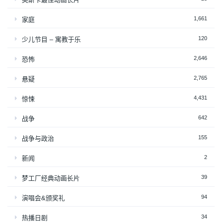
1,661
家庭
120
少儿节目 – 寓教于乐
2,646
恐怖
2,765
悬疑
4,431
惊悚
642
战争
155
战争与政治
2
新闻
39
梦工厂经典动画长片
94
演唱会&颁奖礼
34
热播日剧