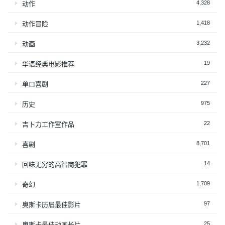
4,328
动作
1,418
动作冒险
3,232
动画
19
华语经典电影推荐
227
单口喜剧
975
历史
22
吉卜力工作室作品
8,701
喜剧
14
回味无穷的高智商犯罪
1,709
奇幻
97
奥斯卡历届最佳影片
25
奥斯卡最佳动画长片