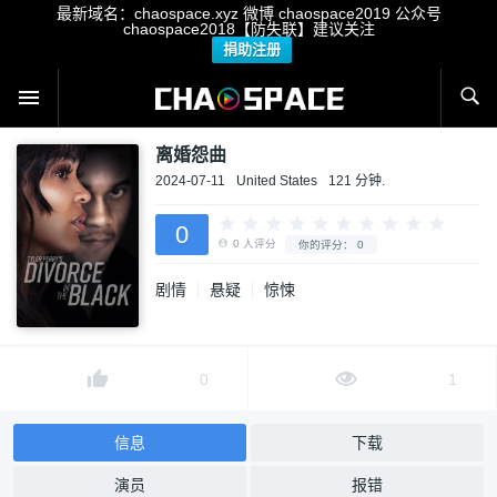
最新域名：chaospace.xyz 微博 chaospace2019 公众号
chaospace2018【防失联】建议关注
捐助注册
离婚怨曲
2024-07-11
United States
121 分钟.
0
剧情
悬疑
惊悚
0
人评分
你的评分：
0
0
1
信息
下载
演员
报错