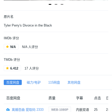
原片名
Tyler Perry's Divorce in the Black
IMDb 评分
N/A
N/A 人评分
TMDb 评分
6.412
17 人评分
百度网盘
磁力/电驴
115网盘
其他网盘
百度网盘
质量
字幕
点击
日
离婚怨曲 提取码 2333
内嵌双语
25
2年
WEB-1080P