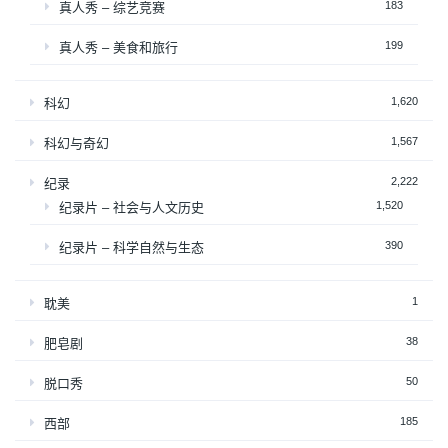
183
真人秀 – 综艺竞赛
199
真人秀 – 美食和旅行
1,620
科幻
1,567
科幻与奇幻
2,222
纪录
1,520
纪录片 – 社会与人文历史
390
纪录片 – 科学自然与生态
1
耽美
38
肥皂剧
50
脱口秀
185
西部