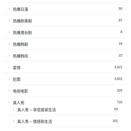
55
热播日漫
87
热播欧美剧
8
热播港台剧
18
热播韩剧
22
热播韩综
3,621
爱情
3,822
犯罪
325
电视电影
720
真人秀
63
真人秀 – 享受居家生活
201
真人秀 – 情感和生活