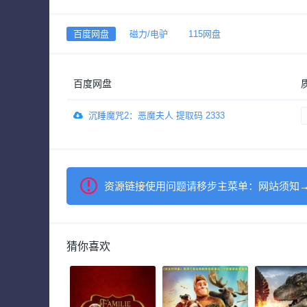
百度网盘
磁力/电驴
115网盘
百度网盘
沉睡魔咒2：恶魔夫人 提取码 2333
资源链接使用问题请移步主菜单：网站须知
猜你喜欢