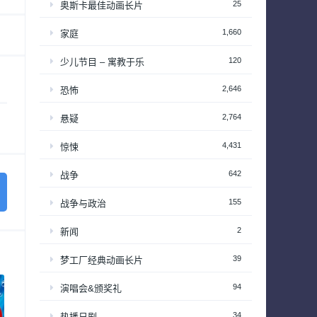
25
奥斯卡最佳动画长片
1,660
家庭
120
少儿节目 – 寓教于乐
2,646
恐怖
2,764
悬疑
4,431
惊悚
642
战争
155
战争与政治
2
新闻
39
梦工厂经典动画长片
94
演唱会&颁奖礼
34
热播日剧