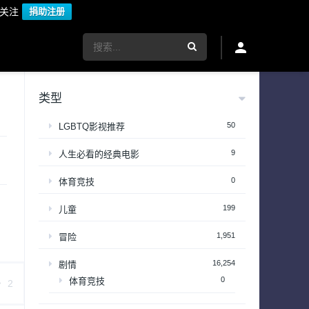
议关注
捐助注册
类型
50
LGBTQ影视推荐
9
人生必看的经典电影
0
体育竞技
199
儿童
1,951
冒险
16,254
剧情
0
体育竞技
2