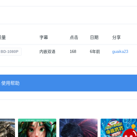
质量
字幕
点击
日期
分享
内嵌双语
168
6年前
guaika23
BD-1080P
→使用帮助