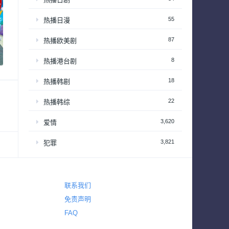
55
热播日漫
87
热播欧美剧
8
热播港台剧
18
热播韩剧
22
热播韩综
3,620
爱情
3,821
犯罪
325
电视电影
720
真人秀
联系我们
63
真人秀 – 享受居家生活
免责声明
FAQ
201
真人秀 – 情感和生活