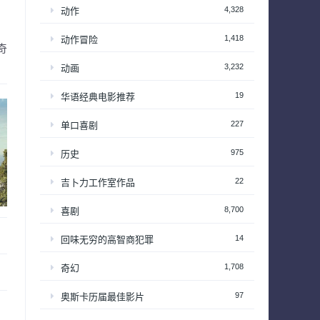
4,328
动作
1,418
动作冒险
奇
3,232
动画
19
华语经典电影推荐
227
单口喜剧
975
历史
22
吉卜力工作室作品
8,700
喜剧
14
回味无穷的高智商犯罪
1,708
奇幻
97
奥斯卡历届最佳影片