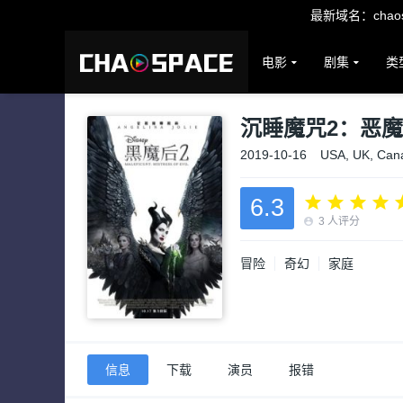
最新域名：chaosp
电影
剧集
类
沉睡魔咒2：恶
2019-10-16
USA, UK, Can
6.3
3
人评分
冒险
奇幻
家庭
信息
下载
演员
报错