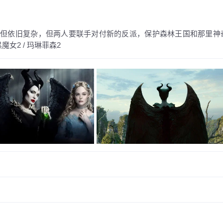
和但依旧复杂，但两人要联手对付新的反派，保护森林王国和那里神
黑魔女2 / 玛琳菲森2