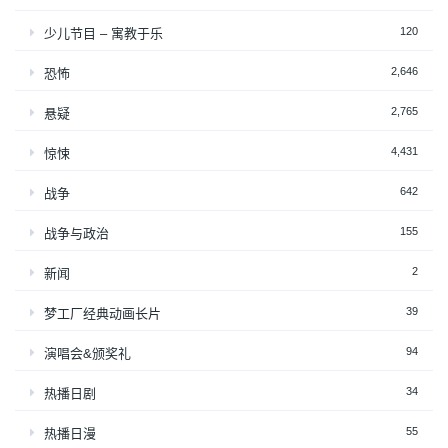
120
少儿节目 – 寓教于乐
2,646
恐怖
2,765
悬疑
4,431
惊悚
642
战争
155
战争与政治
2
新闻
39
梦工厂经典动画长片
94
演唱会&颁奖礼
34
热播日剧
55
热播日漫