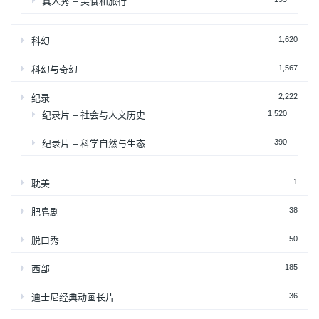
真人秀 – 美食和旅行
1,620
科幻
1,567
科幻与奇幻
2,222
纪录
1,520
纪录片 – 社会与人文历史
390
纪录片 – 科学自然与生态
1
耽美
38
肥皂剧
50
脱口秀
185
西部
36
迪士尼经典动画长片