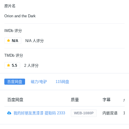
原片名
Orion and the Dark
IMDb 评分
N/A
N/A 人评分
TMDb 评分
5.5
2 人评分
百度网盘
磁力/电驴
115网盘
百度网盘
质量
字幕
点
我的好朋友黑漆漆 提取码 2333
内嵌双语
14
WEB-1080P