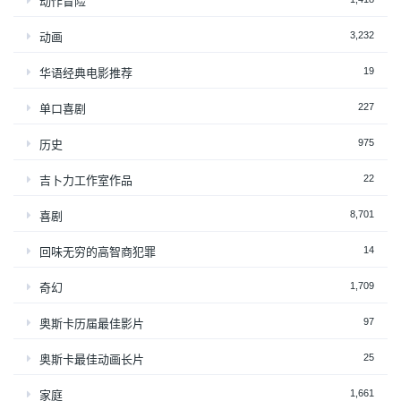
动作冒险
3,232
动画
19
华语经典电影推荐
227
单口喜剧
975
历史
22
吉卜力工作室作品
8,701
喜剧
14
回味无穷的高智商犯罪
1,709
奇幻
97
奥斯卡历届最佳影片
25
奥斯卡最佳动画长片
1,661
家庭