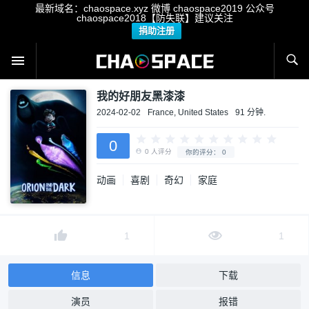
最新域名：chaospace.xyz 微博 chaospace2019 公众号
chaospace2018【防失联】建议关注
捐助注册
我的好朋友黑漆漆
2024-02-02
France, United States
91 分钟.
0
动画
喜剧
奇幻
家庭
0
人评分
你的评分：
0
1
1
信息
下载
演员
报错