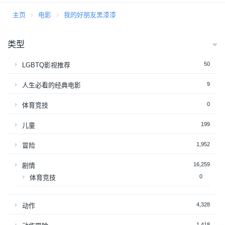
主页
电影
我的好朋友黑漆漆
类型
50
LGBTQ影视推荐
9
人生必看的经典电影
0
体育竞技
199
儿童
1,952
冒险
16,259
剧情
0
体育竞技
4,328
动作
1,418