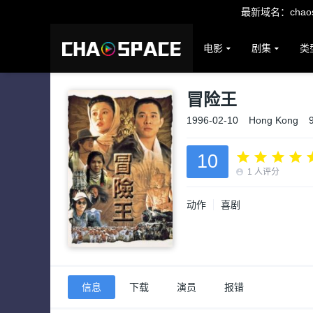
最新域名：chaosp
电影
剧集
类
冒险王
1996-02-10
Hong Kong
10
1
人评分
动作
喜剧
信息
下载
演员
报错