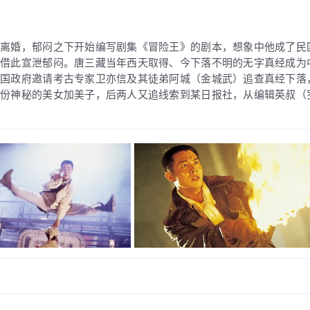
闹离婚，郁闷之下开始编写剧集《冒险王》的剧本，想象中他成了民
，借此宣泄郁闷。唐三藏当年西天取得、今下落不明的无字真经成为
中国政府邀请考古专家卫亦信及其徒弟阿城（金城武）追查真经下落
身份神秘的美女加美子，后两人又追线索到某日报社，从编辑英叔（