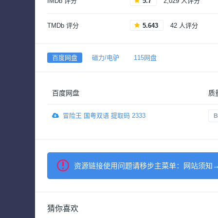
IMDb 评分
5.7
2,029 人评分
TMDb 评分
5.643
42 人评分
百度网盘
磁力/电驴
115网盘
百度网盘
质
冒险王 国粤双语 提取码 2333
B
资源链接使用问题请移步主菜单：网站须知
猜你喜欢