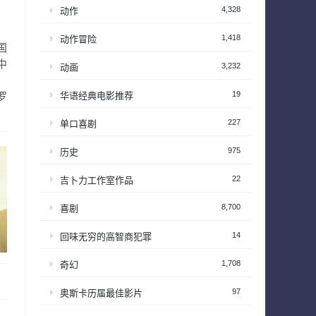
4,328
动作
1,418
动作冒险
国
中
3,232
动画
，
19
华语经典电影推荐
罗
227
单口喜剧
975
历史
22
吉卜力工作室作品
8,700
喜剧
14
回味无穷的高智商犯罪
1,708
奇幻
97
奥斯卡历届最佳影片