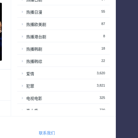
55
热播日漫
87
热播欧美剧
8
热播港台剧
18
热播韩剧
22
热播韩综
3,620
爱情
3,821
犯罪
325
电视电影
720
真人秀
63
真人秀 – 享受居家生活
201
真人秀 – 情感和生活
联系我们