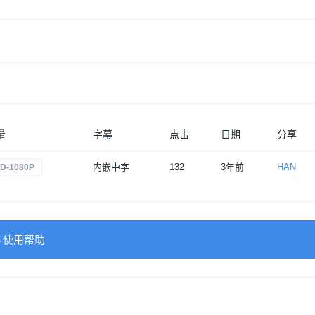
量
字幕
点击
日期
分享
内嵌中字
132
3年前
HAN
D-1080P
→使用帮助