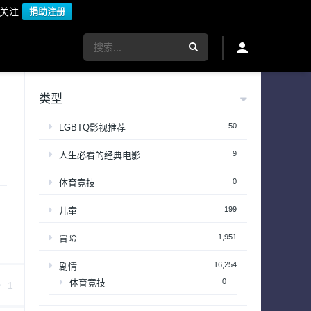
议关注
捐助注册
类型
50
LGBTQ影视推荐
9
人生必看的经典电影
0
体育竞技
199
儿童
1,951
冒险
16,254
剧情
0
体育竞技
1