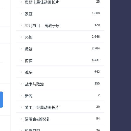
25
奥斯卡最佳动画长片
1,660
家庭
120
少儿节目 – 寓教于乐
2,646
恐怖
2,764
悬疑
4,431
惊悚
642
战争
155
战争与政治
2
新闻
39
梦工厂经典动画长片
94
演唱会&颁奖礼
34
热播日剧