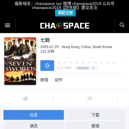
最新域名：chaospace.xyz 微博 chaospace2019 公众号
chaospace2018【防失联】建议关注
捐助注册
七剑
2005-07-25
Hong Kong, China, South Korea
152 分钟.
剧情
动作
0
0
人评分
你的评分：
0
0
1
信息
下载
演员
报错