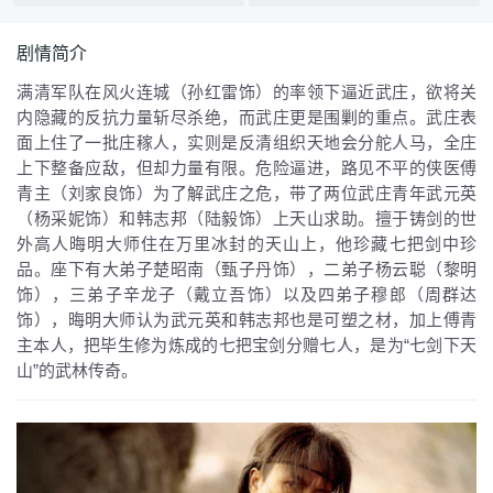
剧情简介
满清军队在风火连城（孙红雷饰）的率领下逼近武庄，欲将关
内隐藏的反抗力量斩尽杀绝，而武庄更是围剿的重点。武庄表
面上住了一批庄稼人，实则是反清组织天地会分舵人马，全庄
上下整备应敌，但却力量有限。危险逼进，路见不平的侠医傅
青主（刘家良饰）为了解武庄之危，带了两位武庄青年武元英
（杨采妮饰）和韩志邦（陆毅饰）上天山求助。擅于铸剑的世
外高人晦明大师住在万里冰封的天山上，他珍藏七把剑中珍
品。座下有大弟子楚昭南（甄子丹饰），二弟子杨云聪（黎明
饰），三弟子辛龙子（戴立吾饰）以及四弟子穆郎（周群达
饰），晦明大师认为武元英和韩志邦也是可塑之材，加上傅青
主本人，把毕生修为炼成的七把宝剑分赠七人，是为“七剑下天
山”的武林传奇。