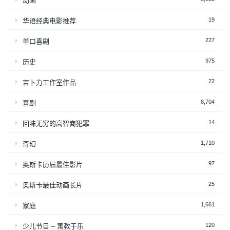
动画
19
华语经典电影推荐
227
单口喜剧
975
历史
22
吉卜力工作室作品
8,704
喜剧
14
回味无穷的高智商犯罪
1,710
奇幻
97
奥斯卡历届最佳影片
25
奥斯卡最佳动画长片
1,661
家庭
120
少儿节目 – 寓教于乐