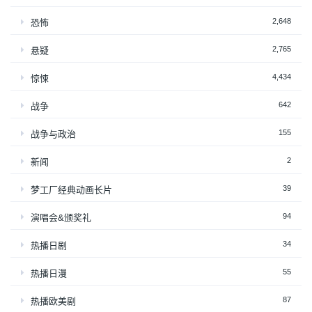
2,648
恐怖
2,765
悬疑
4,434
惊悚
642
战争
155
战争与政治
2
新闻
39
梦工厂经典动画长片
94
演唱会&颁奖礼
34
热播日剧
55
热播日漫
87
热播欧美剧