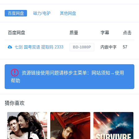
百度网盘
磁力/电驴
其他网盘
百度网盘
质量
字幕
点击
七剑 国粤双语 提取码 2333
内嵌中字
57
BD-1080P
资源链接使用问题请移步主菜单：网站须知→使用
帮助
猜你喜欢