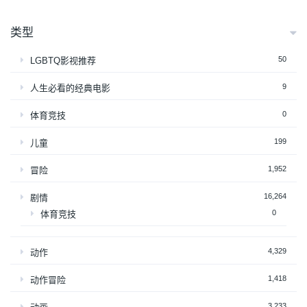
类型
50
LGBTQ影视推荐
9
人生必看的经典电影
0
体育竞技
199
儿童
1,952
冒险
16,264
剧情
0
体育竞技
4,329
动作
1,418
动作冒险
3,233