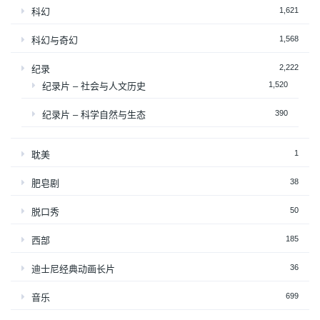
1,621
科幻
1,568
科幻与奇幻
2,222
纪录
1,520
纪录片 – 社会与人文历史
390
纪录片 – 科学自然与生态
1
耽美
38
肥皂剧
50
脱口秀
185
西部
36
迪士尼经典动画长片
699
音乐