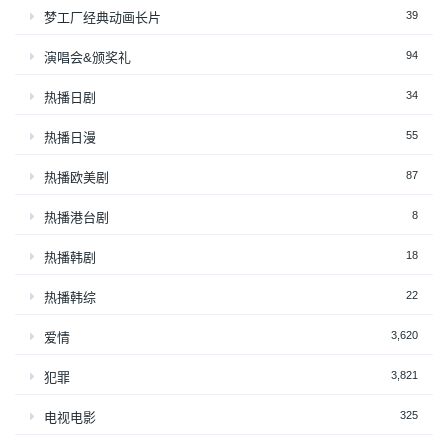
39
梦工厂经典动画长片
94
演唱会&颁奖礼
34
热播日剧
55
热播日漫
87
热播欧美剧
8
热播港台剧
18
热播韩剧
22
热播韩综
3,620
爱情
3,821
犯罪
325
电视电影