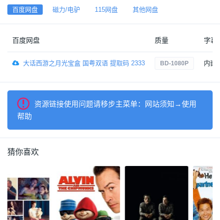
百度网盘
磁力/电驴
115网盘
其他网盘
百度网盘
质量
字幕
大话西游之月光宝盒 国粤双语 提取码 2333
内嵌
BD-1080P
资源链接使用问题请移步主菜单：网站须知→使用
帮助
猜你喜欢