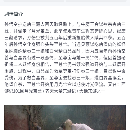
剧情简介
孙悟空护送唐三藏去西天取经路上，与牛魔王合谋欲杀害唐三
藏，并偷走了月光宝盒，此举使观音萌生将其铲除心思，经唐
三藏请求，孙悟空被判五百年后重新投胎做人赎其罪孽。五百
年后孙悟空化身强盗头头至尊宝。当遇见预谋吃唐僧肉的妖怪
姐妹蜘蛛精春三十娘和白骨精白晶晶时，因为五百年前孙悟空
曾与白晶晶有过一段恋情，至尊宝与她一见钟情，但因菩提老
祖将二人妖怪身份相告，至尊宝仍带领众强盗开始与二妖展开
周旋，过程中，白晶晶为救至尊宝打伤春三十娘，自己也中毒
受伤，为了救白晶晶，至尊宝去找春三十娘，遭白晶晶误会，
绝望自杀，至尊宝开始用月光宝盒以期使时光倒流。又名：西
游记101回月光宝盒 / 齐天大圣东游记 / 大话东游之一