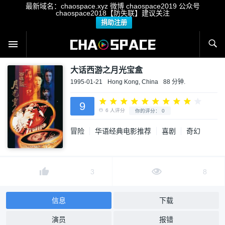
最新域名：chaospace.xyz 微博 chaospace2019 公众号
chaospace2018【防失联】建议关注
捐助注册
大话西游之月光宝盒
1995-01-21
Hong Kong, China
88 分钟.
9
冒险
华语经典电影推荐
喜剧
奇幻
6
人评分
你的评分：
0
3
8
信息
下载
演员
报错