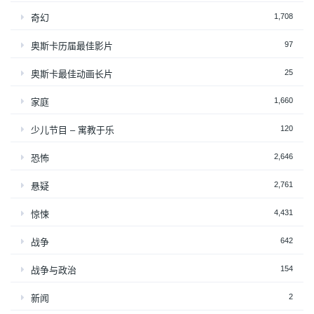
1,708
奇幻
97
奥斯卡历届最佳影片
25
奥斯卡最佳动画长片
1,660
家庭
120
少儿节目 – 寓教于乐
2,646
恐怖
2,761
悬疑
4,431
惊悚
642
战争
154
战争与政治
2
新闻