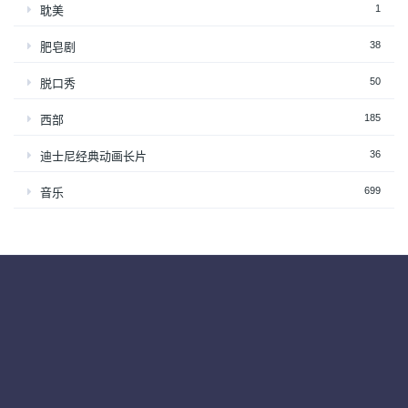
1
耽美
38
肥皂剧
50
脱口秀
185
西部
36
迪士尼经典动画长片
699
音乐