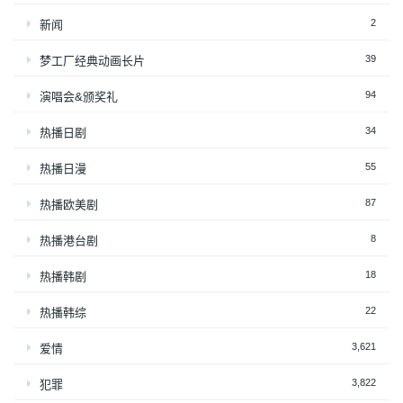
2
新闻
39
梦工厂经典动画长片
94
演唱会&颁奖礼
34
热播日剧
55
热播日漫
87
热播欧美剧
8
热播港台剧
18
热播韩剧
22
热播韩综
3,621
爱情
3,822
犯罪