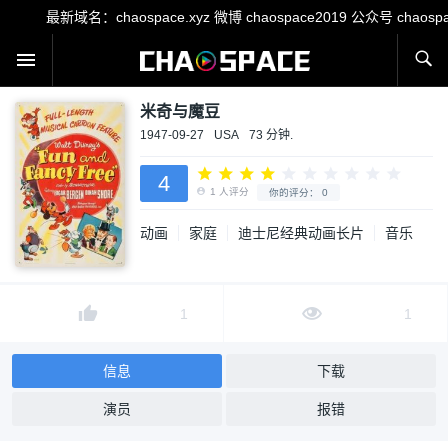
最新域名：chaospace.xyz 微博 chaospace2019 公众号 cha
米奇与魔豆
1947-09-27
USA
73 分钟.
4
动画
家庭
迪士尼经典动画长片
音乐
1
人评分
你的评分：
0
1
1
信息
下载
演员
报错