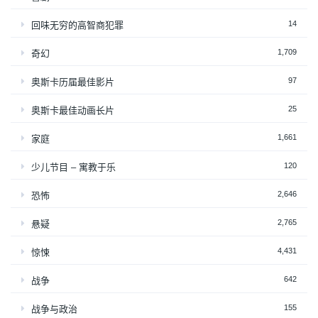
14
回味无穷的高智商犯罪
1,709
奇幻
97
奥斯卡历届最佳影片
25
奥斯卡最佳动画长片
1,661
家庭
120
少儿节目 – 寓教于乐
2,646
恐怖
2,765
悬疑
4,431
惊悚
642
战争
155
战争与政治