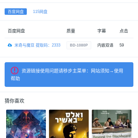
百度网盘
115网盘
百度网盘
质量
字幕
点击
米奇与魔豆 提取码：2333
内嵌双语
59
5
BD-1080P
资源链接使用问题请移步主菜单：网站须知→使用
帮助
猜你喜欢