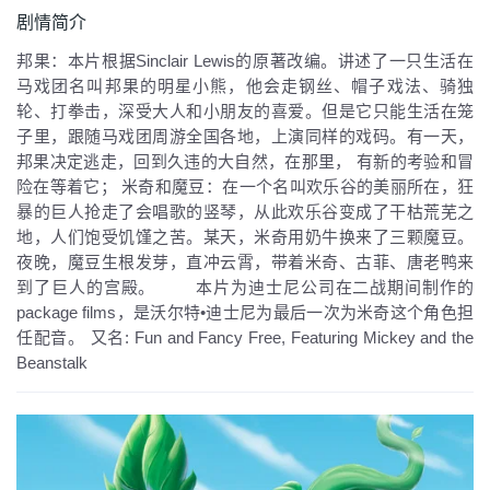
剧情简介
邦果：本片根据Sinclair Lewis的原著改编。讲述了一只生活在
马戏团名叫邦果的明星小熊，他会走钢丝、帽子戏法、骑独
轮、打拳击，深受大人和小朋友的喜爱。但是它只能生活在笼
子里，跟随马戏团周游全国各地，上演同样的戏码。有一天，
邦果决定逃走，回到久违的大自然，在那里， 有新的考验和冒
险在等着它； 米奇和魔豆：在一个名叫欢乐谷的美丽所在，狂
暴的巨人抢走了会唱歌的竖琴，从此欢乐谷变成了干枯荒芜之
地，人们饱受饥馑之苦。某天，米奇用奶牛换来了三颗魔豆。
夜晚，魔豆生根发芽，直冲云霄，带着米奇、古菲、唐老鸭来
到了巨人的宫殿。 本片为迪士尼公司在二战期间制作的
package films，是沃尔特•迪士尼为最后一次为米奇这个角色担
任配音。
又名:
Fun and Fancy Free, Featuring Mickey and the
Beanstalk