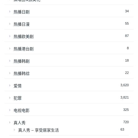
34
热播日剧
55
热播日漫
87
热播欧美剧
8
热播港台剧
18
热播韩剧
22
热播韩综
3,620
爱情
3,821
犯罪
325
电视电影
720
真人秀
63
真人秀 – 享受居家生活