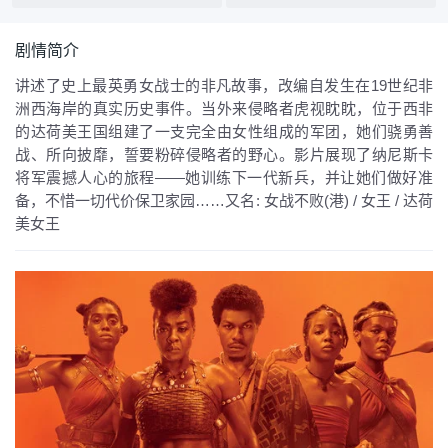
剧情简介
讲述了史上最英勇女战士的非凡故事，改编自发生在19世纪非
洲西海岸的真实历史事件。当外来侵略者虎视眈眈，位于西非
的达荷美王国组建了一支完全由女性组成的军团，她们骁勇善
战、所向披靡，誓要粉碎侵略者的野心。影片展现了纳尼斯卡
将军震撼人心的旅程——她训练下一代新兵，并让她们做好准
备，不惜一切代价保卫家园……又名: 女战不败(港) / 女王 / 达荷
美女王