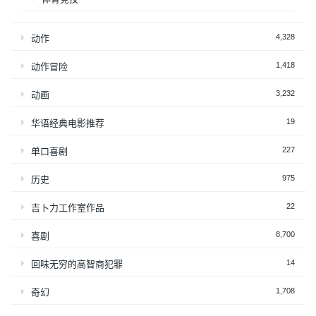
4,328
动作
1,418
动作冒险
3,232
动画
19
华语经典电影推荐
227
单口喜剧
975
历史
22
吉卜力工作室作品
8,700
喜剧
14
回味无穷的高智商犯罪
1,708
奇幻