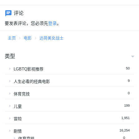
评论
要发表评论，您必须先
登录
。
主页
电影
达荷美女战士
类型
50
LGBTQ影视推荐
9
人生必看的经典电影
0
体育竞技
199
儿童
1,951
冒险
16,254
剧情
0
体育竞技