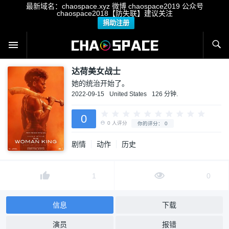
最新域名：chaospace.xyz 微博 chaospace2019 公众号
chaospace2018【防失联】建议关注
捐助注册
达荷美女战士
她的统治开始了。
2022-09-15
United States
126 分钟.
剧情
动作
历史
0
0
人评分
你的评分：
0
1
0
信息
下载
演员
报错