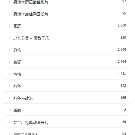
97
奥斯卡历届最佳影片
25
奥斯卡最佳动画长片
1,660
家庭
120
少儿节目 – 寓教于乐
2,646
恐怖
2,764
悬疑
4,431
惊悚
642
战争
155
战争与政治
2
新闻
39
梦工厂经典动画长片
94
演唱会&颁奖礼