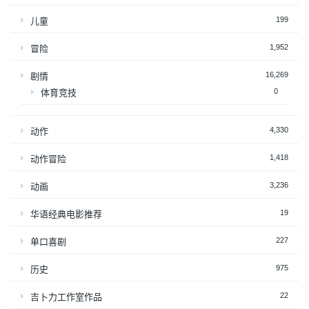
199
儿童
1,952
冒险
16,269
剧情
0
体育竞技
4,330
动作
1,418
动作冒险
3,236
动画
19
华语经典电影推荐
227
单口喜剧
975
历史
22
吉卜力工作室作品