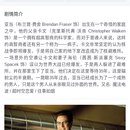
剧情简介
亚当（布兰登·费舍 Brendan Fraser 饰）出生在一个奇怪的家庭
之中，他的父亲卡文（克里斯托弗·沃肯 Christopher Walken
饰）是一个拥有超高智商的科学家，而对于普通人来说，这样
的高智商者还有另一个称为——疯子。卡文非常坚定的认为核
战争即将爆发，于是将自己家的地下室改造成为了核避难所。
一场意外的空袭让卡文和妻子海伦（茜茜·斯派塞克 Sissy
Spacek 饰）误以为世界大战已经爆发，于是两人躲进了避难
所，并在那里生下了亚当。他们决定在这里等待35年，这是辐
射尘的半衰期。一晃眼35年过去，亚当已经成长为了一个成熟
的男人，只是这个男人从未亲眼见过外面的世界。又名: 魔法电
波 / 超时空恋爱 / 往事如烟