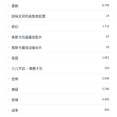
8,706
喜剧
14
回味无穷的高智商犯罪
1,711
奇幻
97
奥斯卡历届最佳影片
25
奥斯卡最佳动画长片
1,661
家庭
120
少儿节目 – 寓教于乐
2,648
恐怖
2,766
悬疑
4,435
惊悚
642
战争