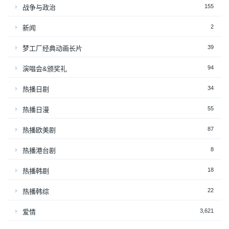
155
战争与政治
2
新闻
39
梦工厂经典动画长片
94
演唱会&颁奖礼
34
热播日剧
55
热播日漫
87
热播欧美剧
8
热播港台剧
18
热播韩剧
22
热播韩综
3,621
爱情