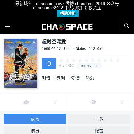
最新域名：chaospace.xyz 微博 chaospace2019 公众号
chaospace2018【防失联】建议关注
捐助注册
超时空宠爱
1999-02-12
United States
112 分钟.
0
剧情
喜剧
爱情
科幻
0
人评分
你的评分：
0
0
0
信息
下载
演员
报错