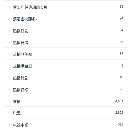
39
梦工厂经典动画长片
94
演唱会&颁奖礼
34
热播日剧
55
热播日漫
87
热播欧美剧
8
热播港台剧
18
热播韩剧
22
热播韩综
3,621
爱情
3,822
犯罪
325
电视电影