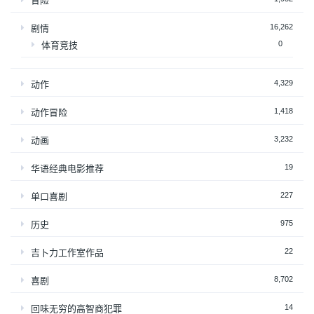
冒险
16,262
剧情
0
体育竞技
4,329
动作
1,418
动作冒险
3,232
动画
19
华语经典电影推荐
227
单口喜剧
975
历史
22
吉卜力工作室作品
8,702
喜剧
14
回味无穷的高智商犯罪