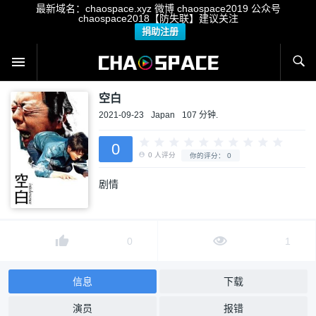
最新域名：chaospace.xyz 微博 chaospace2019 公众号
chaospace2018【防失联】建议关注
捐助注册
空白
2021-09-23
Japan
107 分钟.
0
剧情
0
人评分
你的评分：
0
0
1
信息
下载
演员
报错