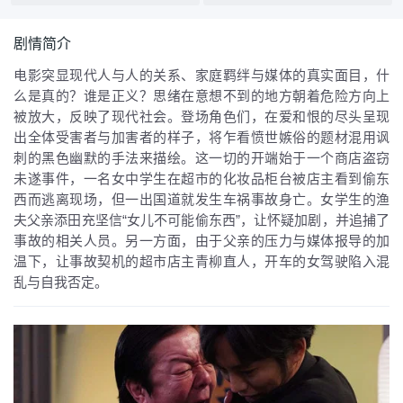
剧情简介
电影突显现代人与人的关系、家庭羁绊与媒体的真实面目，什
么是真的？谁是正义？思绪在意想不到的地方朝着危险方向上
被放大，反映了现代社会。登场角色们，在爱和恨的尽头呈现
出全体受害者与加害者的样子，将乍看愤世嫉俗的题材混用讽
刺的黑色幽默的手法来描绘。这一切的开端始于一个商店盗窃
未遂事件，一名女中学生在超市的化妆品柜台被店主看到偷东
西而逃离现场，但一出国道就发生车祸事故身亡。女学生的渔
夫父亲添田充坚信“女儿不可能偷东西”，让怀疑加剧，并追捕了
事故的相关人员。另一方面，由于父亲的压力与媒体报导的加
温下，让事故契机的超市店主青柳直人，开车的女驾驶陷入混
乱与自我否定。