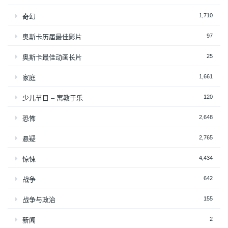
1,710
奇幻
97
奥斯卡历届最佳影片
25
奥斯卡最佳动画长片
1,661
家庭
120
少儿节目 – 寓教于乐
2,648
恐怖
2,765
悬疑
4,434
惊悚
642
战争
155
战争与政治
2
新闻