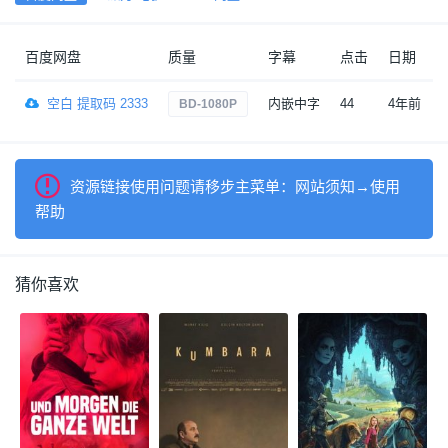
百度网盘
质量
字幕
点击
日期
空白 提取码 2333
内嵌中字
44
4年前
BD-1080P
资源链接使用问题请移步主菜单：网站须知→使用
帮助
猜你喜欢