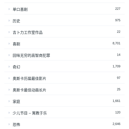
227
单口喜剧
975
历史
22
吉卜力工作室作品
8,701
喜剧
14
回味无穷的高智商犯罪
1,709
奇幻
97
奥斯卡历届最佳影片
25
奥斯卡最佳动画长片
1,661
家庭
120
少儿节目 – 寓教于乐
2,646
恐怖