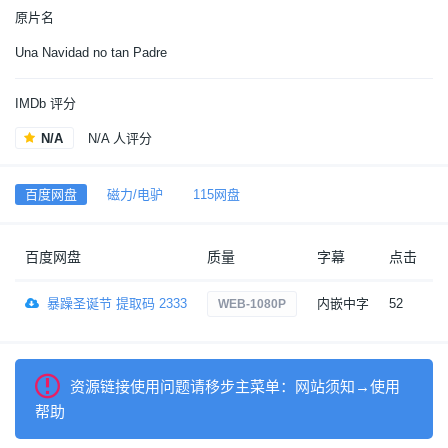
原片名
Una Navidad no tan Padre
IMDb 评分
N/A
N/A 人评分
百度网盘
磁力/电驴
115网盘
百度网盘
质量
字幕
点击
暴躁圣诞节 提取码 2333
内嵌中字
52
5
WEB-1080P
资源链接使用问题请移步主菜单：网站须知→使用
帮助