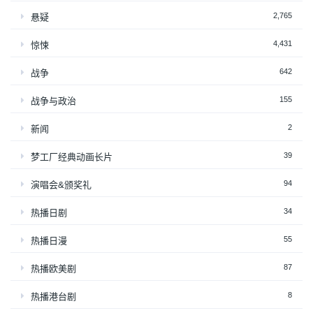
2,765
悬疑
4,431
惊悚
642
战争
155
战争与政治
2
新闻
39
梦工厂经典动画长片
94
演唱会&颁奖礼
34
热播日剧
55
热播日漫
87
热播欧美剧
8
热播港台剧