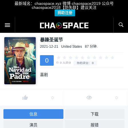
最新域名：chaospace.xyz 微博 chaospace2019 公众号
chaospace2018【防失联】建议关注
捐助注册
暴躁圣诞节
2021-12-21
United States
87 分钟.
0
喜剧
0
人评分
你的评分：
0
0
0
信息
下载
演员
报错