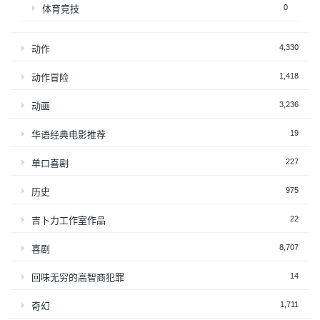
0
体育竞技
4,330
动作
1,418
动作冒险
3,236
动画
19
华语经典电影推荐
227
单口喜剧
975
历史
22
吉卜力工作室作品
8,707
喜剧
14
回味无穷的高智商犯罪
1,711
奇幻