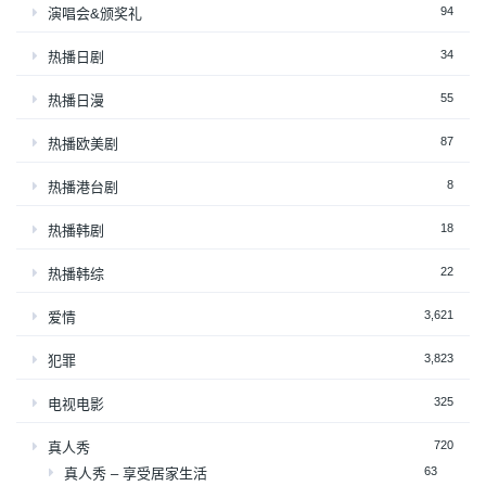
94
演唱会&颁奖礼
34
热播日剧
55
热播日漫
87
热播欧美剧
8
热播港台剧
18
热播韩剧
22
热播韩综
3,621
爱情
3,823
犯罪
325
电视电影
720
真人秀
63
真人秀 – 享受居家生活