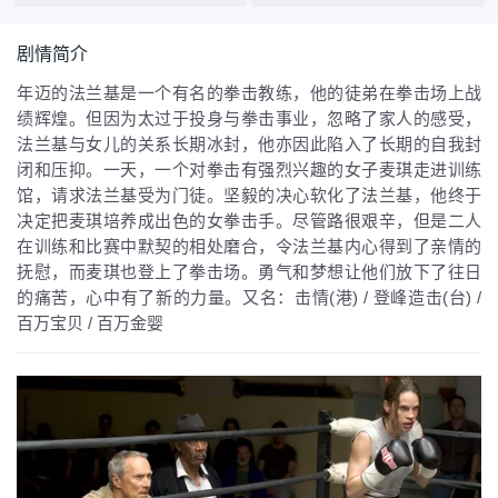
剧情简介
年迈的法兰基是一个有名的拳击教练，他的徒弟在拳击场上战
绩辉煌。但因为太过于投身与拳击事业，忽略了家人的感受，
法兰基与女儿的关系长期冰封，他亦因此陷入了长期的自我封
闭和压抑。一天，一个对拳击有强烈兴趣的女子麦琪走进训练
馆，请求法兰基受为门徒。坚毅的决心软化了法兰基，他终于
决定把麦琪培养成出色的女拳击手。尽管路很艰辛，但是二人
在训练和比赛中默契的相处磨合，令法兰基内心得到了亲情的
抚慰，而麦琪也登上了拳击场。勇气和梦想让他们放下了往日
的痛苦，心中有了新的力量。又名：击情(港) / 登峰造击(台) /
百万宝贝 / 百万金婴