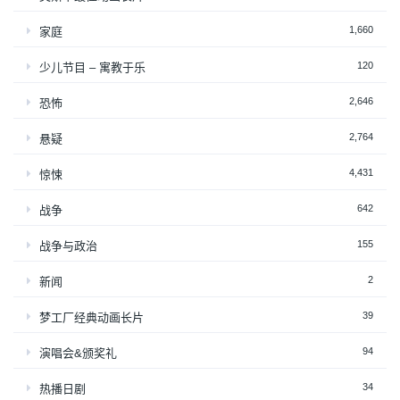
1,660
家庭
120
少儿节目 – 寓教于乐
2,646
恐怖
2,764
悬疑
4,431
惊悚
642
战争
155
战争与政治
2
新闻
39
梦工厂经典动画长片
94
演唱会&颁奖礼
34
热播日剧