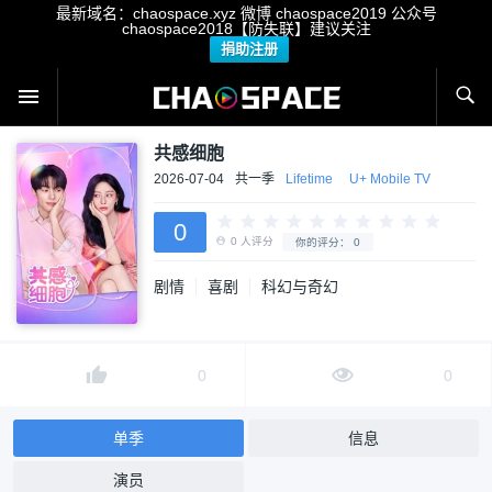
最新域名：chaospace.xyz 微博 chaospace2019 公众号
chaospace2018【防失联】建议关注
捐助注册
共感细胞
2026-07-04
共一季
Lifetime
U+ Mobile TV
0
剧情
喜剧
科幻与奇幻
0
人评分
你的评分：
0
0
0
单季
信息
演员