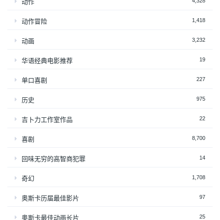
4,328
动作
1,418
动作冒险
3,232
动画
19
华语经典电影推荐
227
单口喜剧
975
历史
22
吉卜力工作室作品
8,700
喜剧
14
回味无穷的高智商犯罪
1,708
奇幻
97
奥斯卡历届最佳影片
25
奥斯卡最佳动画长片