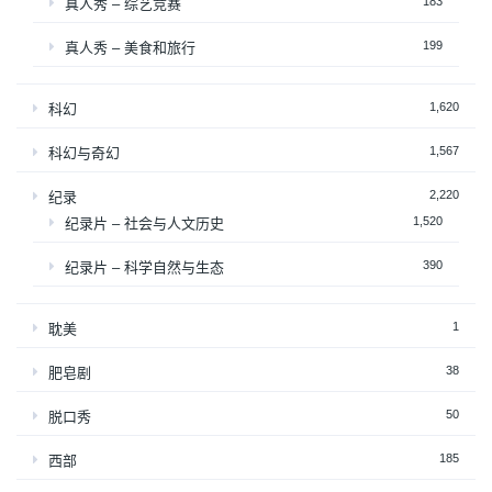
183
真人秀 – 综艺竞赛
199
真人秀 – 美食和旅行
1,620
科幻
1,567
科幻与奇幻
2,220
纪录
1,520
纪录片 – 社会与人文历史
390
纪录片 – 科学自然与生态
1
耽美
38
肥皂剧
50
脱口秀
185
西部